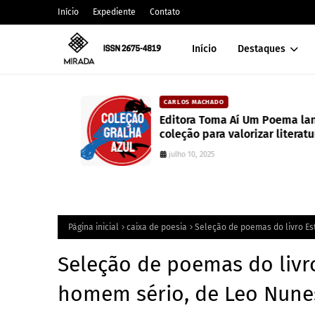
Início
Expediente
Contato
Início
Destaques
CARLOS MACHADO
alt
Editora Toma Aí Um Poema lança
coleção para valorizar literatura
paranaense
julho 10, 2025
Página inicial
caixa de poesia
Seleção de poemas do livro Es
Seleção de poemas do livr
homem sério, de Leo Nune