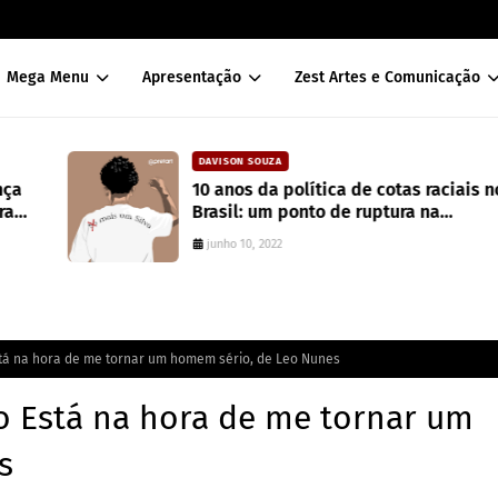
Mega Menu
Apresentação
Zest Artes e Comunicação
DAVISON SOUZA
10 anos da política de cotas raciais no
Brasil: um ponto de ruptura na
colonialidade
junho 10, 2022
tá na hora de me tornar um homem sério, de Leo Nunes
o Está na hora de me tornar um
s