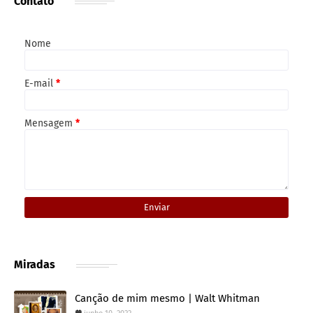
Contato
Nome
E-mail
*
Mensagem
*
Miradas
Canção de mim mesmo | Walt Whitman