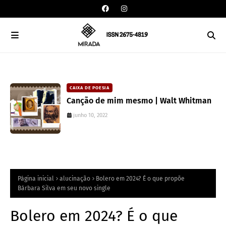
DAVISON SOUZA
CAIXA DE POESIA
10 anos da política de cotas raciais no
Canção de mim mesmo | Walt Whitman
Brasil: um ponto de ruptura na
junho 10, 2022
colonialidade
junho 10, 2022
Página inicial
alucinação
Bolero em 2024? É o que propõe
Bárbara Silva em seu novo single
Bolero em 2024? É o que