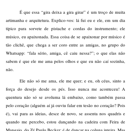
É que essa “gira deixa a gira girar” é um troço de muita 
artimanha e arquitetura. Explico-vos: lá fui eu e ele, em um dia 
típico para sorvete de pistache e cordas do instrumento; ele 
músico, eu apaixonada. Essa coisa de se apaixonar por músico é 
tão clichê, que chega a ser coro entre as amigas, no grupo do 
Whatsapp: “fala sério, amiga, cê caiu nessa?”; o que elas não 
sabem é que ele me ama pelos olhos e que eu não caí sozinha, 
não.
Ele não só me ama, ele me quer; e eu, oh céus, sinto a 
força do desejo desde os pés. Isso nunca me aconteceu! A 
quentura não só se avoluma lá embaixo, como também passa 
pelo coração (alguém aí já ouviu falar em tesão no coração? Pois 
é), vai para as ideias, desce de novo, se assenta nos quadris e 
quando me percebo, estou dançando na cadeira com Feira de 
Mangaio, do Zé Paulo Becker; é de dançar na coluna inteira. Mas 