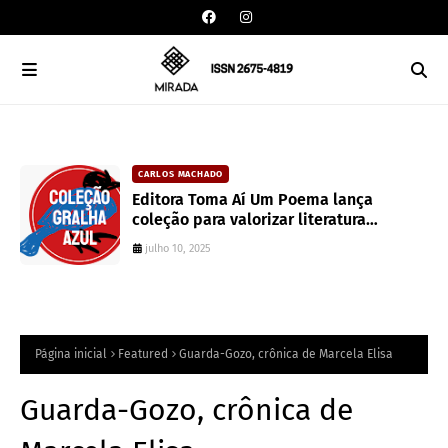
CARLOS MACHADO
an
Editora Toma Aí Um Poema lança
coleção para valorizar literatura
paranaense
julho 10, 2025
Página inicial
Featured
Guarda-Gozo, crônica de Marcela Elisa
Guarda-Gozo, crônica de