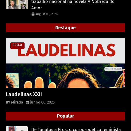
trabalho nacional na novela A Nobreza do
Amor
August 05, 2026
Destaque
PRELO
Laudelinas XXII
Mirada
junho 06, 2026
Popular
De Tânatos a Eros, o corpo-poético feminista