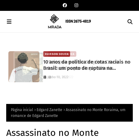
CAIXA DE POESIA
DAVISON SOUZA
Seis poemas de Stephen Crane
10 anos da política de cotas raciais no
traduzidos por Mayk Oliveira
Brasil: um ponto de ruptura na
colonialidade
junho 10, 2022
junho 10, 2022
Página inicial
Edgard Zanette
Assassinato no Monte Roraima, um
romance de Edgard Zanette
Assassinato no Monte