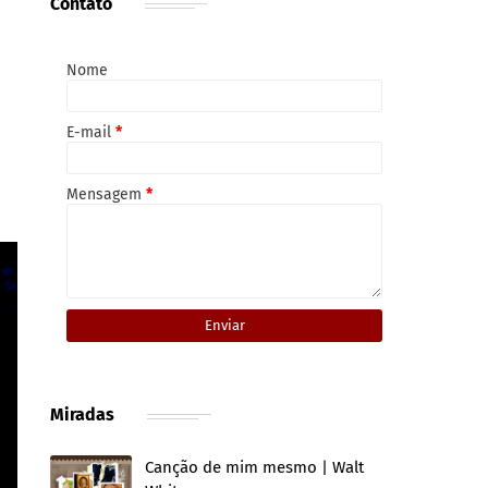
Contato
Nome
E-mail
*
Mensagem
*
Miradas
Canção de mim mesmo | Walt