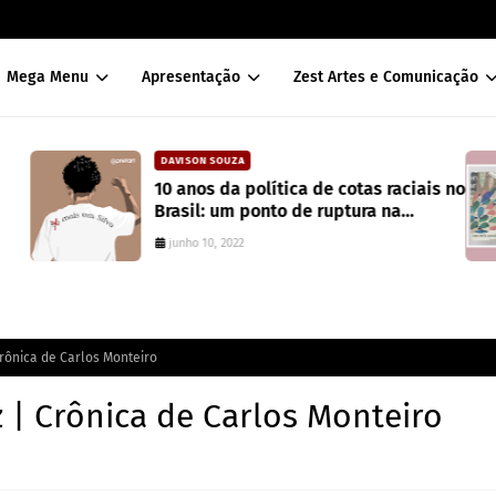
Mega Menu
Apresentação
Zest Artes e Comunicação
ELOÍSA ARAGÃO
s no
Leia esta canção: Ednardo, uma
celebração à musica e à literatura
agosto 15, 2024
rônica de Carlos Monteiro
 | Crônica de Carlos Monteiro