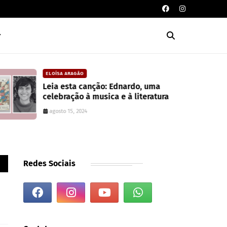
CARLOS MACHADO
Editora Toma Aí Um Poema lança
coleção para valorizar literatura
paranaense
julho 10, 2025
Redes Sociais