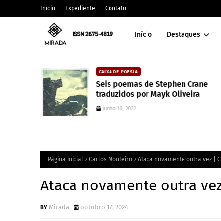
Início
Expediente
Contato
Início
Destaques
DAVISON SOUZA
rane
10 anos da política de cotas raciai
ra
Brasil: um ponto de ruptura na
colonialidade
junho 10, 2022
Página inicial
Carlos Monteiro
Ataca novamente outra vez | C
Ataca novamente outra vez
Mirada
outubro 17, 2024