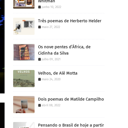
Whitman
junho 10, 2022
Três poemas de Herberto Helder
maio 27, 2022
Os nove pentes d’África, de
Cidinha da Silva
julho 09, 2021
Velhos, de Alê Motta
maio 24, 2020
Dois poemas de Matilde Campilho
abril 08, 2022
Pensando o Brasil de hoje a partir