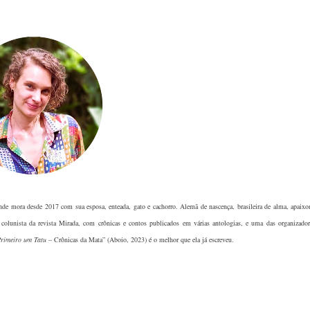
onde mora desde 2017 com sua esposa, enteada, gato e cachorro. Alemã de nascença, brasileira de alma, apaixo
 colunista da revista Mirada, com crônicas e contos publicados em várias antologias, e uma das organizador
rimeiro um Tatu
– Crônicas da Mata” (Aboio, 2023) é o melhor que ela já escreve
u.