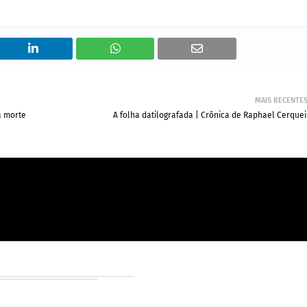
MAIS RECENTE
a morte
A folha datilografada | Crônica de Raphael Cerquei