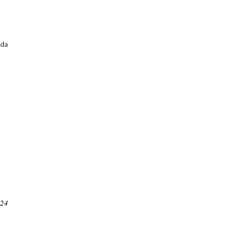
da 
024