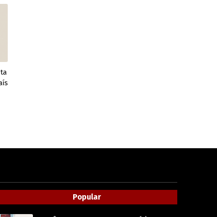
ta
aís
Popular