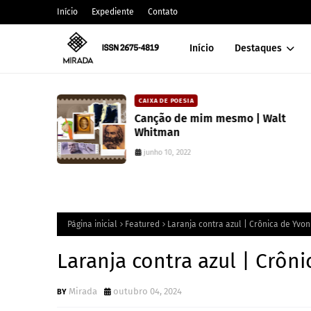
Início
Expediente
Contato
Início
Destaques
CAIXA DE POESIA
 lança
Canção de mim mesmo | Walt
atura
Whitman
junho 10, 2022
Página inicial
Featured
Laranja contra azul | Crônica de Yvon
Laranja contra azul | Crôn
Mirada
outubro 04, 2024