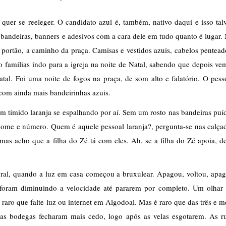
quer se reeleger. O candidato azul é, também, nativo daqui e isso talv
bandeiras, banners e adesivos com a cara dele em tudo quanto é lugar. 
portão, a caminho da praça. Camisas e vestidos azuis, cabelos penteado
famílias indo para a igreja na noite de Natal, sabendo que depois vem
tal. Foi uma noite de fogos na praça, de som alto e falatório. O pesso
om ainda mais bandeirinhas azuis.
tímido laranja se espalhando por aí. Sem um rosto nas bandeiras puíd
me e número. Quem é aquele pessoal laranja?, pergunta-se nas calçad
mas acho que a filha do Zé tá com eles. Ah, se a filha do Zé apoia, de
oral, quando a luz em casa começou a bruxulear. Apagou, voltou, apag
 foram diminuindo a velocidade até pararem por completo. Um olhar 
aro que falte luz ou internet em Algodoal. Mas é raro que das três e me
 as bodegas fecharam mais cedo, logo após as velas esgotarem. As ru