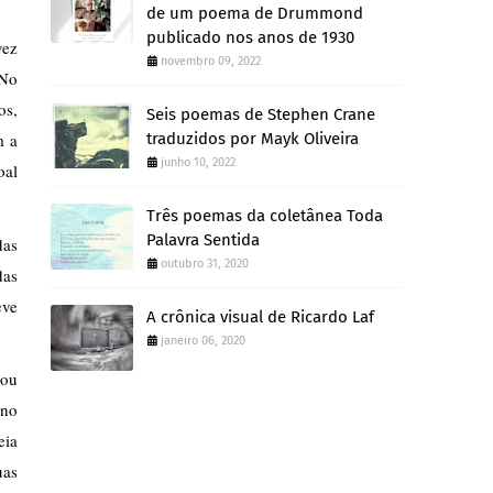
de um poema de Drummond
publicado nos anos de 1930
ez 
novembro 09, 2022
No 
s, 
Seis poemas de Stephen Crane
 a 
traduzidos por Mayk Oliveira
junho 10, 2022
al 
Três poemas da coletânea Toda
Palavra Sentida
as 
outubro 31, 2020
as 
ve 
A crônica visual de Ricardo Laf
janeiro 06, 2020
ou 
no 
ia 
as 