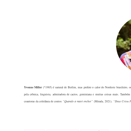
Yvonne Miller
(*1985)
é natural de Berlim, mas prefere o calor do Nordeste brasileiro, 
pela crônica, linguista, admiradora de cactos, geminiana e muitas coisas mais. Também
coautoras da coletânea de contos
“Quando a maré encher”
(Mirada, 2021).
“Deus Criou P