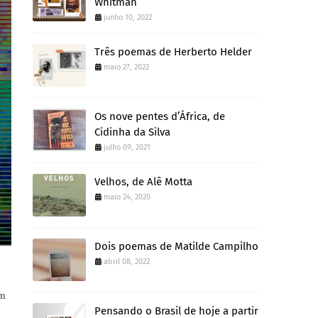
Whitman
junho 10, 2022
Três poemas de Herberto Helder
maio 27, 2022
Os nove pentes d’África, de
Cidinha da Silva
julho 09, 2021
Velhos, de Alê Motta
maio 24, 2020
Dois poemas de Matilde Campilho
abril 08, 2022
em
Pensando o Brasil de hoje a partir