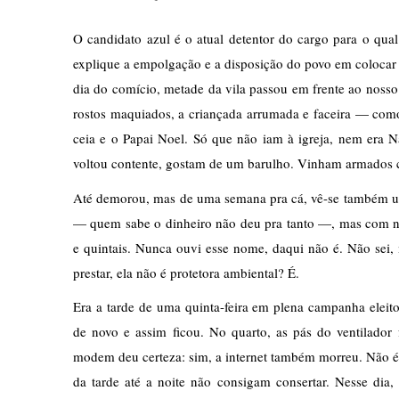
O candidato azul é o atual detentor do cargo para o qual 
explique a empolgação e a disposição do povo em colocar 
dia do comício, metade da vila passou em frente ao nosso 
rostos maquiados, a criançada arrumada e faceira — como 
ceia e o Papai Noel. Só que não iam à igreja, nem era Na
voltou contente, gostam de um barulho. Vinham armados c
Até demorou, mas de uma semana pra cá, vê-se também um 
— quem sabe o dinheiro não deu pra tanto —, mas com no
e quintais. Nunca ouvi esse nome, daqui não é. Não sei, 
prestar, ela não é protetora ambiental? É.
Era a tarde de uma quinta-feira em plena campanha eleit
de novo e assim ficou. No quarto, as pás do ventilador
modem deu certeza: sim, a internet também morreu. Não é r
da tarde até a noite não consigam consertar. Nesse dia,