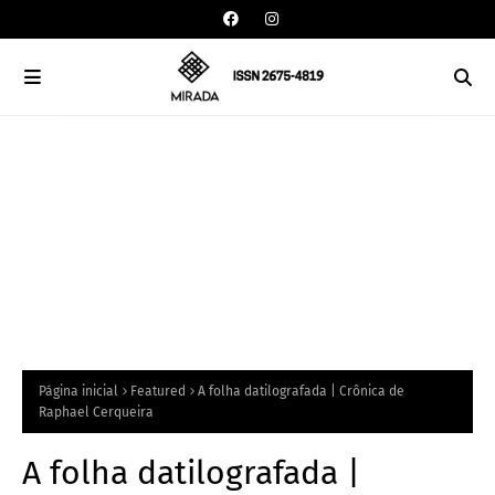
Página inicial
Featured
A folha datilografada | Crônica de
Raphael Cerqueira
A folha datilografada |