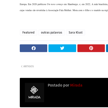
Europa. Em 2020 publicou
Um novo começo
em Hamburgo, e, em 2022, A mãe brasileira, 
cujas vendas são revertidas à Associação Fala Mulher. Mora com o filho e o marido na regi
Featured
outras palavras
Sara Klust
ANTIGOS
Postado por
Mirada