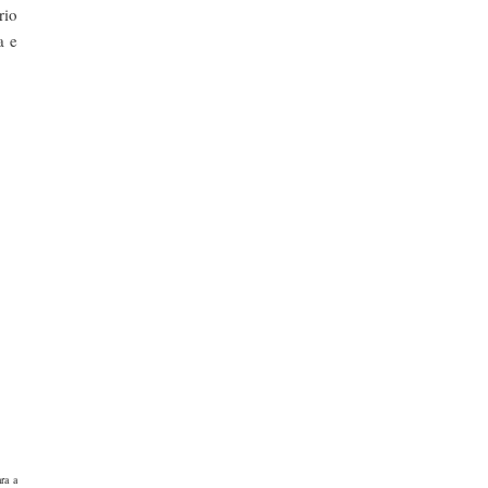
rio
a e
ra a