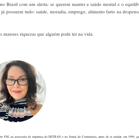
o Brasil com um alerta: se querem manter a saúde mental e o equilíb
ês já possuem tudo: saúde, moradia, emprego, alimento farto na despens
as maiores riquezas que alguém pode ter na vida.
ete FM, na assessoria de imprensa do DETRAN e no Jornal do Commercio, antes de se mudar, em 1994, pa