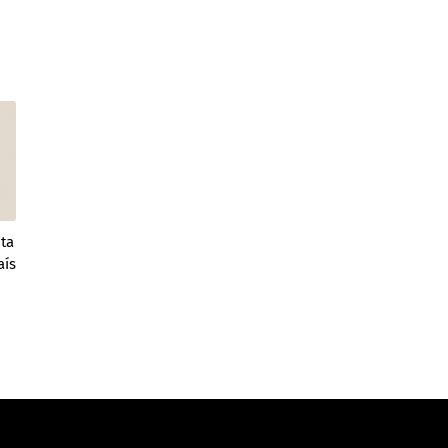
ta
aís