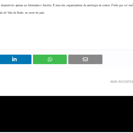
disponíveis apenas na Alemanha e Áustria. É uma das organizadoras da antologia de contos
Tinha que ser mul
ão do Vale do Ruhr, no oeste do país.
MAIS RECENTE