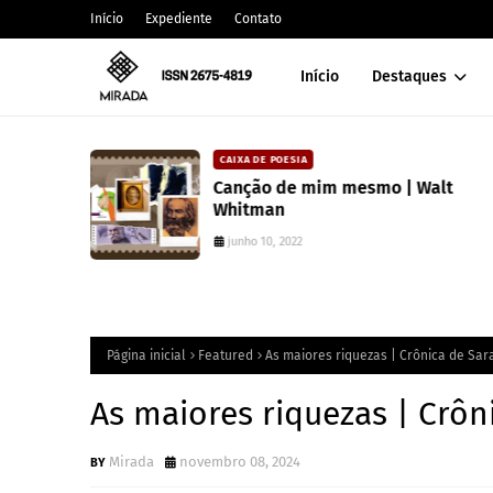
Início
Expediente
Contato
Início
Destaques
CAIXA DE POESIA
 lança
Canção de mim mesmo | Walt
atura
Whitman
junho 10, 2022
Página inicial
Featured
As maiores riquezas | Crônica de Sar
As maiores riquezas | Crôn
Mirada
novembro 08, 2024