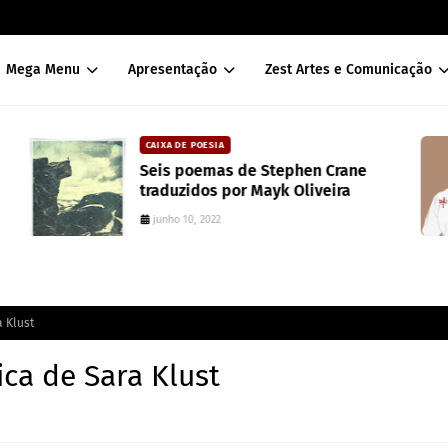
Mega Menu
Apresentação
Zest Artes e Comunicação
CAIXA DE POESIA
Seis poemas de Stephen Crane
traduzidos por Mayk Oliveira
junho 10, 2022
a Klust
ica de Sara Klust