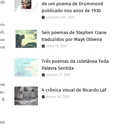
 de
de um poema de Drummond
publicado nos anos de 1930
novembro 09, 2022
pós
li,
Seis poemas de Stephen Crane
sse
traduzidos por Mayk Oliveira
seu
junho 10, 2022
Três poemas da coletânea Toda
Palavra Sentida
outubro 31, 2020
 em
A crônica visual de Ricardo Laf
ho,
janeiro 06, 2020
. E
nar