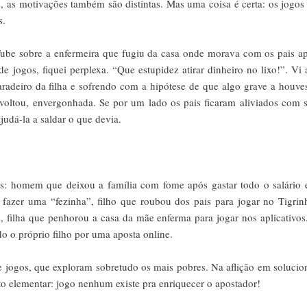
, as motivações também são distintas. Mas uma coisa é certa: os jogos
s.
ube sobre a enfermeira que fugiu da casa onde morava com os pais a
e jogos, fiquei perplexa. “Que estupidez atirar dinheiro no lixo!”. Vi a
radeiro da filha e sofrendo com a hipótese de que algo grave a houve
 voltou, envergonhada. Se por um lado os pais ficaram aliviados com 
judá-la a saldar o que devia.
sos: homem que deixou a família com fome após gastar todo o salário
 fazer uma “fezinha”, filho que roubou dos pais para jogar no Tigrin
 filha que penhorou a casa da mãe enferma para jogar nos aplicativos
o o próprio filho por uma aposta online.
de jogos, que exploram sobretudo os mais pobres. Na aflição em solucio
ato elementar: jogo nenhum existe pra enriquecer o apostador!