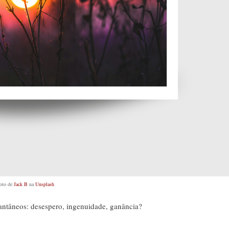
oto de
Jack B
na
Unsplash
tantâneos: desespero, ingenuidade, ganância?