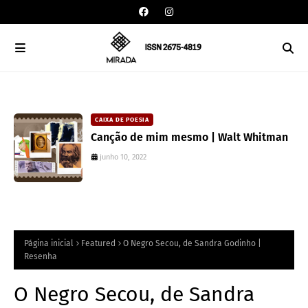
CAIXA DE POESIA
Canção de mim mesmo | Walt Whitman
junho 10, 2022
Página inicial
Featured
O Negro Secou, de Sandra Godinho |
Resenha
O Negro Secou, de Sandra