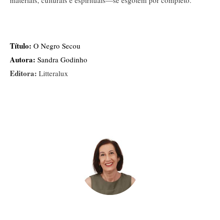
materiais, culturais e espirituais—se esgotem por completo.
Título:
 O Negro Secou
Autora:
 Sandra Godinho
Editora:
Litteralux