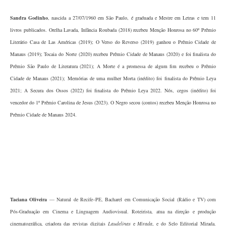
Sandra Godinho
, nascida a 27/07/1960 em São Paulo, é graduada e Mestre em Letras e tem 11
livros publicados. Orelha Lavada, Infância Roubada (2018) recebeu Menção Honrosa no 60º Prêmio
Literário Casa de Las Américas (2019); O Verso do Reverso (2019) ganhou o Prêmio Cidade de
Manaus (2019); Tocaia do Norte (2020) recebeu Prêmio Cidade de Manaus (2020) e foi finalista do
Prêmio São Paulo de Literatura (2021); A Morte é a promessa de algum fim recebeu o Prêmio
Cidade de Manaus (2021); Memórias de uma mulher Morta (inédito) foi finalista do Prêmio Leya
2021; A Secura dos Ossos (2022) foi finalista do Prêmio Leya 2022. Nós, cegos (inédito) foi
vencedor do 1º Prêmio Carolina de Jesus (2023). O Negro secou (contos) recebeu Menção Honrosa no
Prêmio Cidade de Manaus 2024.
Taciana Oliveira
— Natural de Recife–PE, Bacharel em Comunicação Social (Rádio e TV) com
Pós-Graduação em Cinema e Linguagem Audiovisual. Roteirista, atua na direção e produção
cinematográfica, criadora das revistas digitais
Laudelinas
e
Mirada
, e do Selo Editorial Mirada.