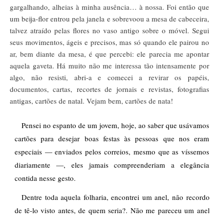
gargalhando, alheias à minha ausência… à nossa. Foi então que
um beija-flor entrou pela janela e sobrevoou a mesa de cabeceira,
talvez atraído pelas flores no vaso antigo sobre o móvel. Segui
seus movimentos, ágeis e precisos, mas só quando ele pairou no
ar, bem diante da mesa, é que percebi: ele parecia me apontar
aquela gaveta. Há muito não me interessa tão intensamente por
algo, não resisti, abri-a e comecei a revirar os papéis,
documentos, cartas, recortes de jornais e revistas, fotografias
antigas, cartões de natal. Vejam bem, cartões de nata!
Pensei no espanto de um jovem, hoje, ao saber que usávamos 
cartões para desejar boas festas às pessoas que nos eram 
especiais — enviados pelos correios, mesmo que as víssemos 
diariamente —, eles jamais compreenderiam a elegância 
contida nesse gesto. 
Dentre toda aquela folharia, encontrei um anel, não recordo 
de tê-lo visto antes, de quem seria?. Não me pareceu um anel 