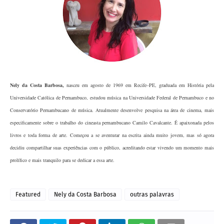
Nely da Costa Barbosa
,
nasceu em agosto de 1969 em Recife–PE, graduada em História pela
Universidade Católica de Pernambuco, estudou música na Universidade Federal de Pernambuco e no
Conservatório Pernambucano de música. Atualmente desenvolve pesquisa na área de cinema, mais
especificamente sobre o trabalho do cineasta pernambucano Camilo Cavalcante. É apaixonada pelos
livros e toda forma de arte. Começou a se aventurar na escrita ainda muito jovem, mas só agora
decidiu compartilhar suas experiências com o público, acreditando estar vivendo um momento mais
prolífico e mais tranquilo para se dedicar a essa arte.
Featured
Nely da Costa Barbosa
outras palavras