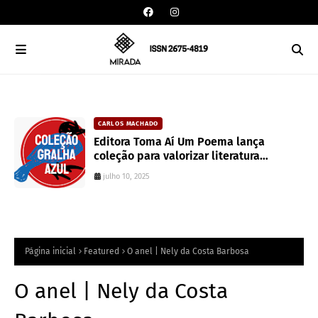
CARLOS MACHADO
an
Editora Toma Aí Um Poema lança
coleção para valorizar literatura
paranaense
julho 10, 2025
Página inicial
Featured
O anel | Nely da Costa Barbosa
O anel | Nely da Costa