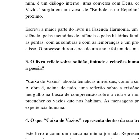
mim, é um diálogo interno, uma conversa com Deus, co
Vazios" surgiu em um verso de "Borboletas no Repolho"
próximo.
Escrevi a maior parte do livro na Fazenda Harmonia, um 
silêncio, pelas memórias de infância e pelas histórias f
as perdas, com as sombras e com as lembranças é um proce
a isso. O processo durou cerca de um ano e foi um dos mais 
3. O livro reflete sobre solidão, finitude e relações h
a poesia?
“C
aixa de Vazios” aborda temáticas universais, como a so
A obra é, acima de tudo, uma reflexão sobre a existê
mergulho na busca de compreensão sobre a vida e a mor
preencher os vazios que nos habitam. As mensagens pri
experiência humana.
4. O que “Caixa de Vazios” representa dentro da sua tra
Este livro é como um marco na minha jornada. Represen