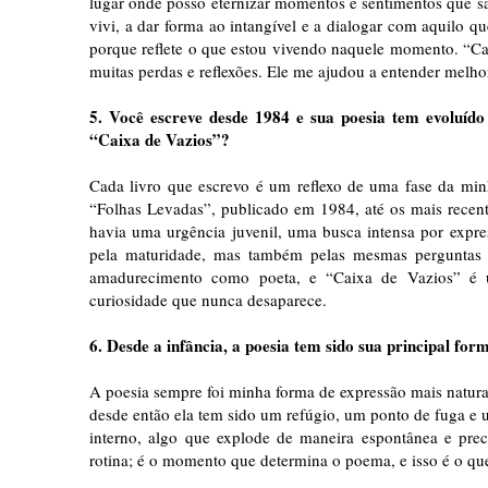
lugar onde posso eternizar momentos e sentimentos que sã
vivi, a dar forma ao intangível e a dialogar com aquilo q
porque reflete o que estou vivendo naquele momento. “Ca
muitas perdas e reflexões. Ele me ajudou a entender melh
5. Você escreve desde 1984 e sua poesia tem evoluído
“Caixa de Vazios”?
Cada livro que escrevo é um reflexo de uma fase da minh
“Folhas Levadas”, publicado em 1984, até os mais recente
havia uma urgência juvenil, uma busca intensa por expre
pela maturidade, mas também pelas mesmas perguntas
amadurecimento como poeta, e “Caixa de Vazios” é um
curiosidade que nunca desaparece.
6. Desde a infância, a poesia tem sido sua principal for
A poesia sempre foi minha forma de expressão mais natura
desde então ela tem sido um refúgio, um ponto de fuga 
interno, algo que explode de maneira espontânea e pre
rotina; é o momento que determina o poema, e isso é o que