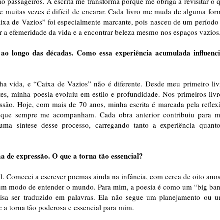
o passageiros. A escrita me transforma porque me obriga a revisitar o 
ue muitas vezes é difícil de encarar. Cada livro me muda de alguma for
ixa de Vazios” foi especialmente marcante, pois nasceu de um período
or a efemeridade da vida e a encontrar beleza mesmo nos espaços vazios
 ao longo das décadas. Como essa experiência acumulada influenc
a vida, e “Caixa de Vazios” não é diferente. Desde meu primeiro liv
s, minha poesia evoluiu em estilo e profundidade. Nos primeiros livr
ssão. Hoje, com mais de 70 anos, minha escrita é marcada pela reflex
 que sempre me acompanham. Cada obra anterior contribuiu para 
a síntese desse processo, carregando tanto a experiência quant
ma de expressão. O que a torna tão essencial?
l. Comecei a escrever poemas ainda na infância, com cerca de oito anos
e um modo de entender o mundo. Para mim, a poesia é como um “big ba
cisa ser traduzido em palavras. Ela não segue um planejamento ou 
 a torna tão poderosa e essencial para mim.