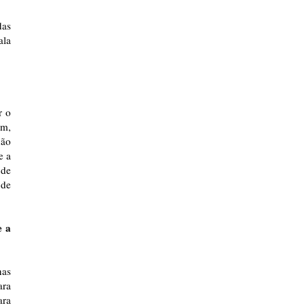
das
ala
r o
im,
não
e a
 de
 de
e a
nas
ara
ara