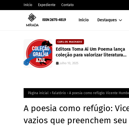
Início
Expediente
Contato
Início
Destaques
CARLOS MACHADO
alt
Editora Toma Aí Um Poema lança
coleção para valorizar literatura
paranaense
julho 10, 2025
Página inicial
Falatório
A poesia como refúgio: Vicente Humbe
A poesia como refúgio: Vic
vazios que preenchem seu 