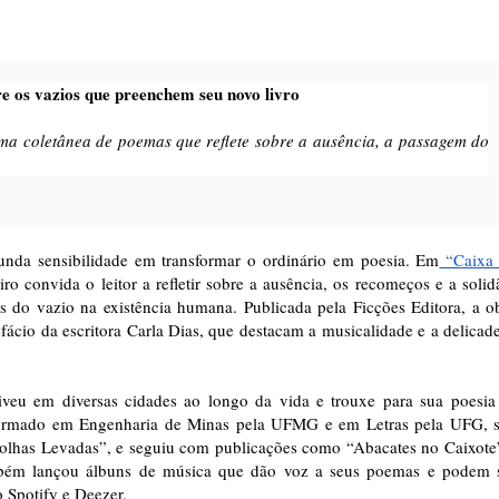
e os vazios que preenchem seu novo livro
uma coletânea de poemas que reflete sobre a ausência, a passagem do
nda sensibilidade em transformar o ordinário em poesia. Em
“Caixa
ro convida o leitor a refletir sobre a ausência, os recomeços e a solid
s do vazio na existência humana. Publicada pela Ficções Editora, a o
cio da escritora Carla Dias, que destacam a musicalidade e a delicad
veu em diversas cidades ao longo da vida e trouxe para sua poesia
ormado em Engenharia de Minas pela UFMG e em Letras pela UFG, 
“Folhas Levadas”, e seguiu com publicações como “Abacates no Caixote
mbém lançou álbuns de música que dão voz a seus poemas e podem 
o Spotify e Deezer.