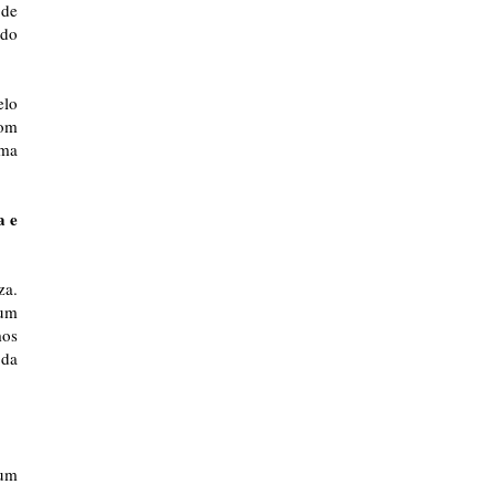
 de
 do
elo
com
rma
a e
za.
 um
mos
 da
 um