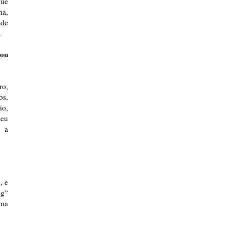
que
ma,
 de
.
iou
ro,
os,
ão,
meu
o a
, e
ng”
uma