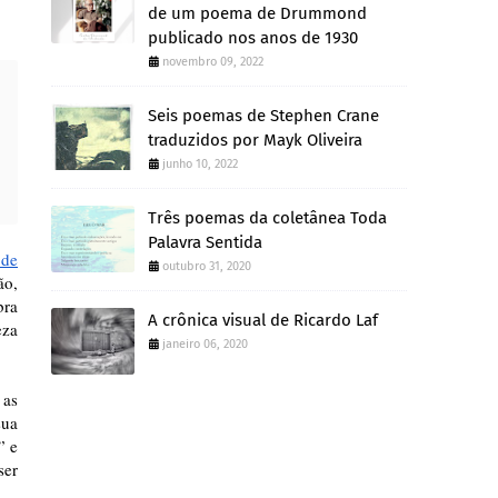
de um poema de Drummond
publicado nos anos de 1930
novembro 09, 2022
Seis poemas de Stephen Crane
traduzidos por Mayk Oliveira
junho 10, 2022
Três poemas da coletânea Toda
Palavra Sentida
 de
outubro 31, 2020
ão,
bra
A crônica visual de Ricardo Laf
eza
janeiro 06, 2020
 as
sua
” e
ser