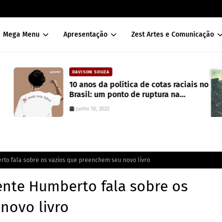
Mega Menu
Apresentação
Zest Artes e Comunicação
DAVISON SOUZA
10 anos da política de cotas raciais no
Brasil: um ponto de ruptura na
colonialidade
junho 10, 2022
rto fala sobre os vazios que preenchem seu novo livro
ente Humberto fala sobre os
novo livro