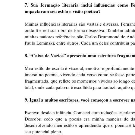
7. Sua formação literária inclui influências com
impactaram seu estilo e visão poética?
Minhas influências literárias são vastas e diversas. Fer
onde li e reli sua obra de forma obsessiva. Também admi
minhas maiores referências são Carlos Drummond de Andrad
Paulo Leminski, entre outros. Cada um deles contribuiu p
8. “Caixa de Vazios” apresenta uma estrutura fragmen
Meu estilo de escrita é visceral, emotivo e profundament
imerso no poema, vivendo cada verso como se fosse parte
fragmentada, que reflete os momentos vividos ao longo de
total, onde cada palavra é escolhida para traduzir aquilo q
9. Igual a muitos escritores, você começou a escrever n
Escrevo desde a infância. Comecei com redações escolares
Descobri cedo que a poesia era minha maneira de da
desenvolvendo meu estilo e aprendendo que o poema é ta
seu potencial pleno.