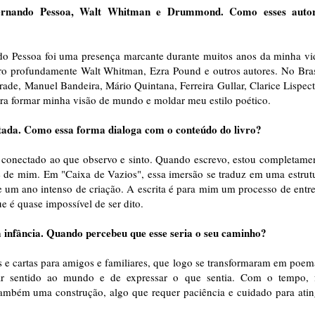
o Fernando Pessoa, Walt Whitman e Drummond. Como esses auto
nando Pessoa foi uma presença marcante durante muitos anos da minha vi
ro profundamente Walt Whitman, Ezra Pound e outros autores. No Bras
e, Manuel Bandeira, Mário Quintana, Ferreira Gullar, Clarice Lispect
ara formar minha visão de mundo e moldar meu estilo poético.
tada. Como essa forma dialoga com o conteúdo do livro?
e conectado ao que observo e sinto. Quando escrevo, estou completame
 de mim. Em "Caixa de Vazios", essa imersão se traduz em uma estrut
 um ano intenso de criação. A escrita é para mim um processo de entr
ue é quase impossível de ser dito.
a infância. Quando percebeu que esse seria o seu caminho?
 e cartas para amigos e familiares, que logo se transformaram em poem
r sentido ao mundo e de expressar o que sentia. Com o tempo, 
mbém uma construção, algo que requer paciência e cuidado para atin