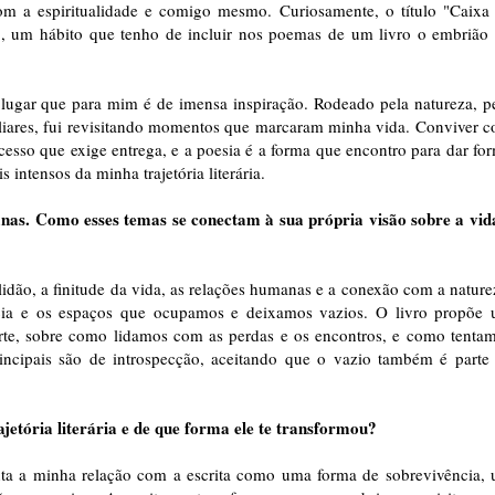
m a espiritualidade e comigo mesmo. Curiosamente, o título "Caixa
, um hábito que tenho de incluir nos poemas de um livro o embrião
lugar que para mim é de imensa inspiração. Rodeado pela natureza, p
amiliares, fui revisitando momentos que marcaram minha vida. Conviver 
sso que exige entrega, e a poesia é a forma que encontro para dar fo
intensos da minha trajetória literária.
umanas. Como esses temas se conectam à sua própria visão sobre a vid
lidão, a finitude da vida, as relações humanas e a conexão com a nature
ncia e os espaços que ocupamos e deixamos vazios. O livro propõe
te, sobre como lidamos com as perdas e os encontros, e como tenta
ncipais são de introspecção, aceitando que o vazio também é parte
jetória literária e de que forma ele te transformou?
ta a minha relação com a escrita como uma forma de sobrevivência,