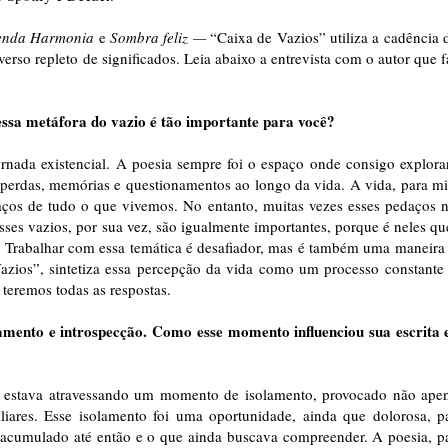
enda Harmonia
e
Sombra feliz —
“Caixa de Vazios” utiliza a cadência 
erso repleto de significados. Leia abaixo a entrevista com o autor que f
essa metáfora do vazio é tão importante para você?
rnada existencial. A poesia sempre foi o espaço onde consigo explora
, perdas, memórias e questionamentos ao longo da vida. A vida, para m
os de tudo o que vivemos. No entanto, muitas vezes esses pedaços 
es vazios, por sua vez, são igualmente importantes, porque é neles qu
. Trabalhar com essa temática é desafiador, mas é também uma maneira
 Vazios”, sintetiza essa percepção da vida como um processo constante
teremos todas as respostas.
lamento e introspecção. Como esse momento influenciou sua escrita 
e estava atravessando um momento de isolamento, provocado não ape
iares. Esse isolamento foi uma oportunidade, ainda que dolorosa, p
a acumulado até então e o que ainda buscava compreender. A poesia, p