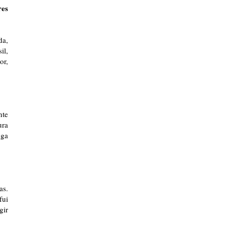
res
da,
il,
or,
nte
ura
ega
as.
fui
gir