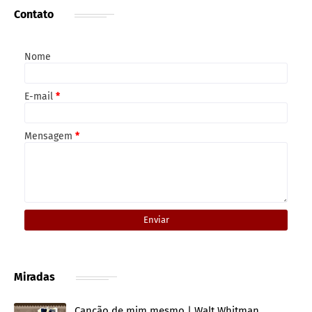
Contato
Nome
E-mail
*
Mensagem
*
Miradas
Canção de mim mesmo | Walt Whitman