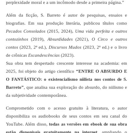
perplexidade moral e a um incômodo desde a primeira página.”
Além da ficção, S. Barreto é autor de pesquisas, ensaios e
biografias. Em sua produção literária, publicou títulos como
Pecados Consolados
(2015, 2024),
Uma vida perfeita e outros
contozinhos
(2019),
Absurdidades
(2021),
O Circo e outros
contos
(2023, 2ª ed.),
Discursos Mudos
(2023, 2ª ed.) e o livro
de crônicas
Escandescências
(2023).
Sua obra tem despertado crescente interesse na academia: em
2025, foi objeto do artigo científico
“ENTRE O ABSURDO E
O FANTÁSTICO: o existencialismo niilista nos contos de S.
Barreto”
, que analisa sua exploração do absurdo, do niilismo e
da subjetividade contemporânea.
Comprometido com o acesso gratuito à literatura, o autor
disponibiliza os audiobooks de seus contos em seu canal do
YouTube. Além disso,
todas as versões em ebook de sua obra
estão disponíveis gratuitamente na internet
, ampliando o