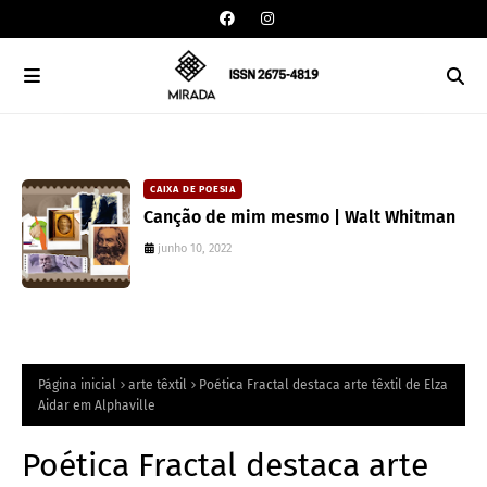
CAIXA DE POESIA
Canção de mim mesmo | Walt Whitman
junho 10, 2022
Página inicial
arte têxtil
Poética Fractal destaca arte têxtil de Elza
Aidar em Alphaville
Poética Fractal destaca arte