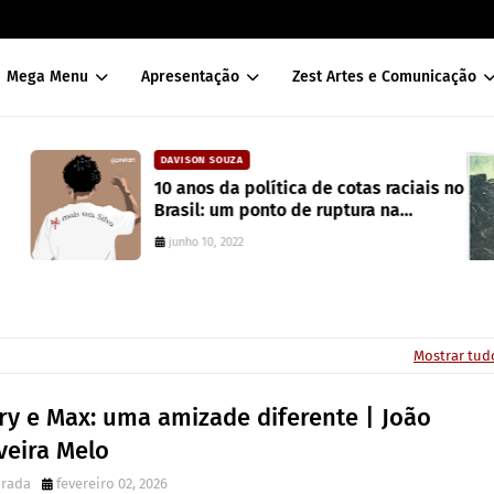
Mega Menu
Apresentação
Zest Artes e Comunicação
DAVISON SOUZA
10 anos da política de cotas raciais no
Brasil: um ponto de ruptura na
colonialidade
junho 10, 2022
Mostrar tud
ry e Max: uma amizade diferente | João
veira Melo
irada
fevereiro 02, 2026