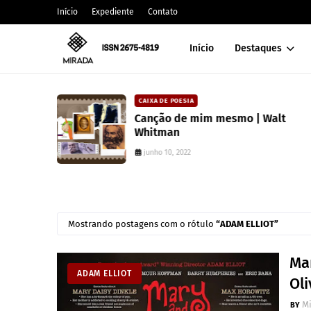
Início
Expediente
Contato
Início
Destaques
CAIXA DE POESIA
 lança
Canção de mim mesmo | Walt
atura
Whitman
junho 10, 2022
Mostrando postagens com o rótulo
ADAM ELLIOT
Ma
ADAM ELLIOT
Oli
M