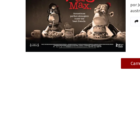
por J
aust
Carr