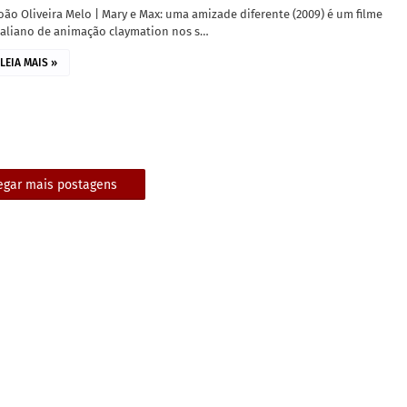
oão Oliveira Melo | Mary e Max: uma amizade diferente (2009) é um filme
raliano de animação claymation nos s…
LEIA MAIS »
egar mais postagens