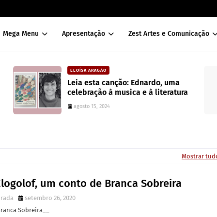
Mega Menu
Apresentação
Zest Artes e Comunicação
ELOÍSA ARAGÃO
Leia esta canção: Ednardo, uma
celebração à musica e à literatura
agosto 15, 2024
Mostrar tud
Elogolof, um conto de Branca Sobreira
irada
setembro 26, 2020
Branca Sobreira__