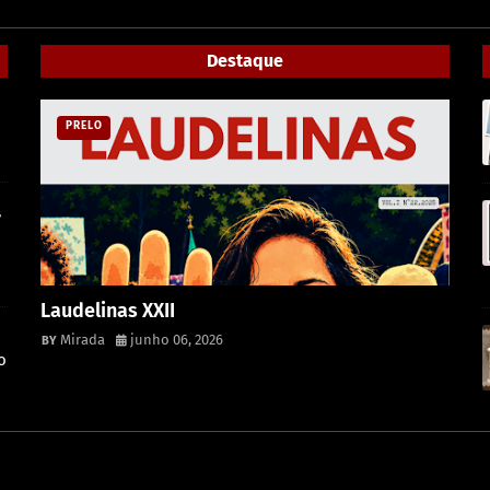
Destaque
PRELO
,
Laudelinas XXII
Mirada
junho 06, 2026
o