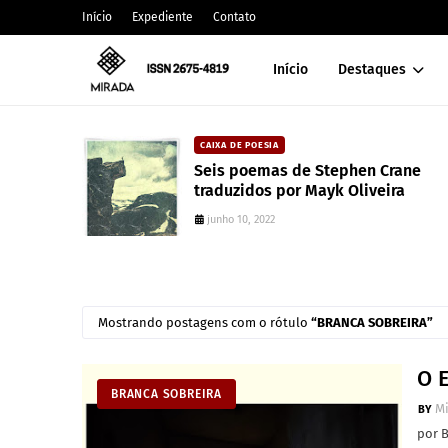
Início
Expediente
Contato
Início
Destaques
CAIXA DE POESIA
s raciais no
Seis poemas de Stephen Crane
a na
traduzidos por Mayk Oliveira
junho 10, 2022
Mostrando postagens com o rótulo
BRANCA SOBREIRA
O 
BRANCA SOBREIRA
M
por 