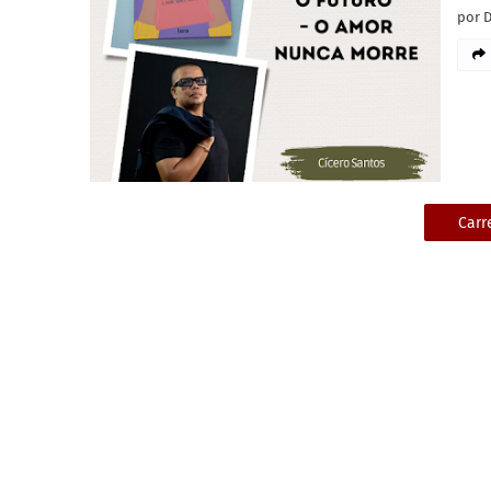
por 
Carr