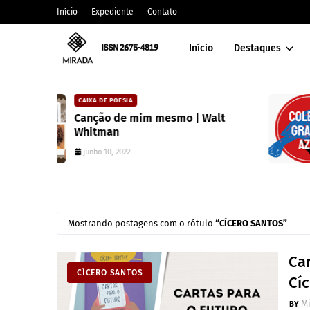
Início
Expediente
Contato
Início
Destaques
CARLOS MACHADO
| Walt
Editora Toma Aí Um Poema lan
coleção para valorizar literatur
paranaense
julho 10, 2025
Mostrando postagens com o rótulo
CÍCERO SANTOS
Ca
CÍCERO SANTOS
Cí
M