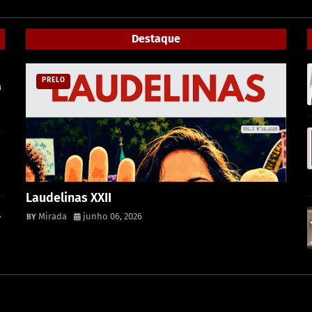
Destaque
PRELO
a
Laudelinas XXII
,
Mirada
junho 06, 2026