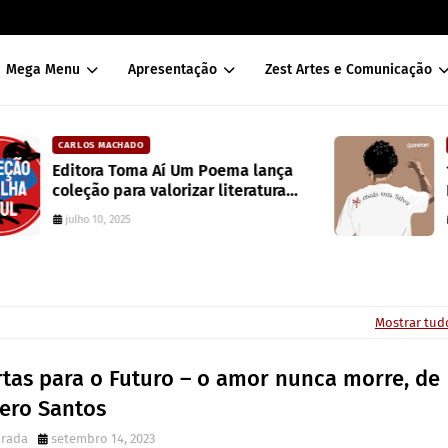
Mega Menu
Apresentação
Zest Artes e Comunicação
DAVISON SOUZA
ça
10 anos da política de cotas raciais no
a
Brasil: um ponto de ruptura na
colonialidade
junho 10, 2022
Mostrar tud
rtas para o Futuro – o amor nunca morre, de
cero Santos
irada
setembro 14, 2023