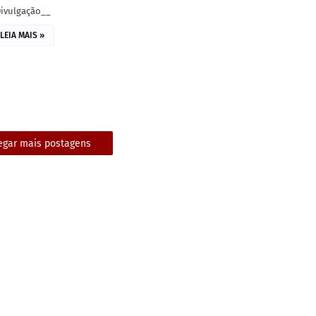
Divulgação__
LEIA MAIS »
egar mais postagens