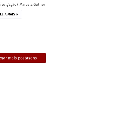
Divulgação/ Marcela Güther
LEIA MAIS »
egar mais postagens