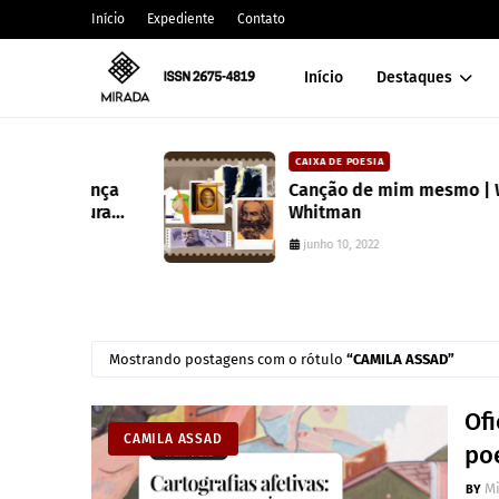
Início
Expediente
Contato
Início
Destaques
CAIXA DE POESIA
 lança
Canção de mim mesmo | Walt
atura
Whitman
junho 10, 2022
Mostrando postagens com o rótulo
CAMILA ASSAD
Of
CAMILA ASSAD
poe
M