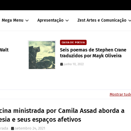
Mega Menu
Apresentação
Zest Artes e Comunicação
CAIXA DE POESIA
Seis poemas de Stephen Crane
traduzidos por Mayk Oliveira
junho 10, 2022
Mostrar tud
icina ministrada por Camila Assad aborda a
sia e seus espaços afetivos
irada
setembro 24, 2021