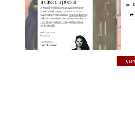
por 
Carr