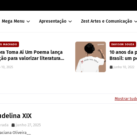
Mega Menu
Apresentação
Zest Artes e Comunicação
DAVISON SOUZA
10 anos da política de cotas raciais no
Brasil: um ponto de ruptura na
colonialidade
junho 10, 2022
Mostrar tud
delina XIX
irada
junho 27, 2025
aciana Oliveira__