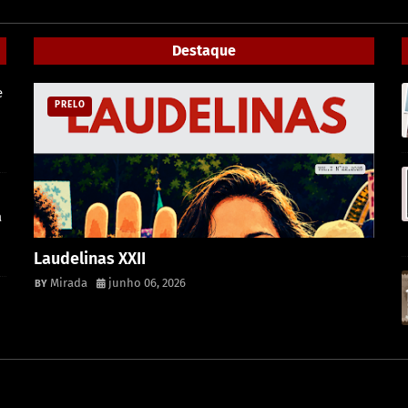
Destaque
e
PRELO
a
Laudelinas XXII
Mirada
junho 06, 2026