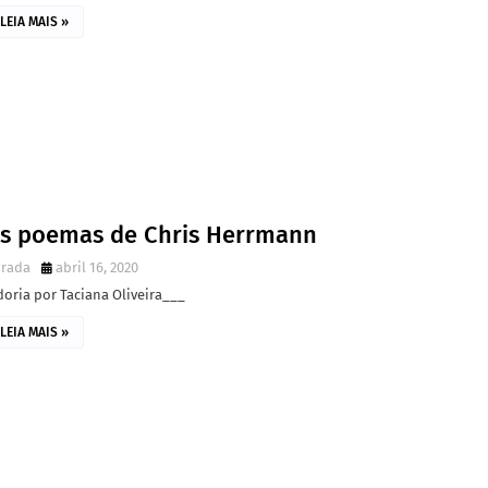
LEIA MAIS »
ês poemas de Chris Herrmann
irada
abril 16, 2020
oria por Taciana Oliveira___
LEIA MAIS »