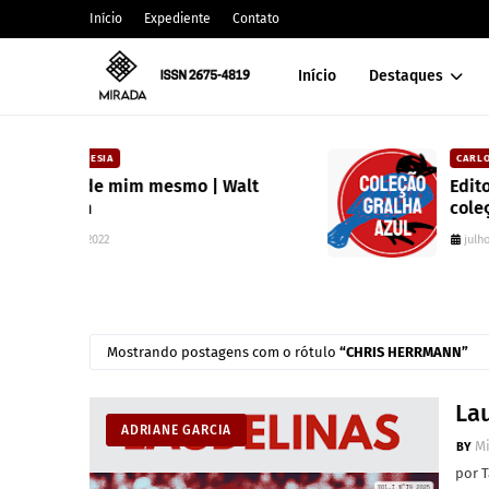
Início
Expediente
Contato
Início
Destaques
CARLOS MACHADO
Walt
Editora Toma Aí Um Poema lança
coleção para valorizar literatura
paranaense
julho 10, 2025
Mostrando postagens com o rótulo
CHRIS HERRMANN
Lau
ADRIANE GARCIA
M
por T