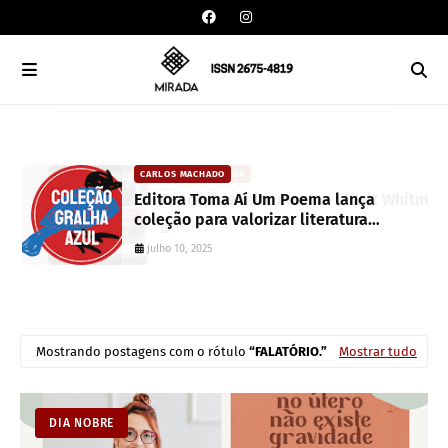
CARLOS MACHADO
an
Editora Toma Aí Um Poema lança
coleção para valorizar literatura
paranaense
julho 10, 2025
Mostrando postagens com o rótulo
FALATÓRIO.
Mostrar tudo
DIA NOBRE