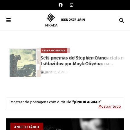
CAIXA DE POESIA
DAVISON SOUZA
Seis poemas de Stephen Crane
10 anos da política de cotas raciais no
traduzidos por Mayk Oliveira
Brasil: um ponto de ruptura na
colonialidade
junho 10, 2022
junho 10, 2022
Mostrando postagens com o rótulo
JÚNIOR AGUIAR
Mostrar tudo
ÂNGELO FÁBIO