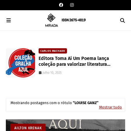
CAIXA DE POESIA
CARLOS MACHADO
Canção de mim mesmo | Walt Whitman
Editora Toma Aí Um Poema lança
coleção para valorizar literatura
junho 10, 2022
paranaense
julho 10, 2025
Mostrando postagens com o rótulo
LOUISE GANZ
Mostrar tudo
AILTON KRENAK