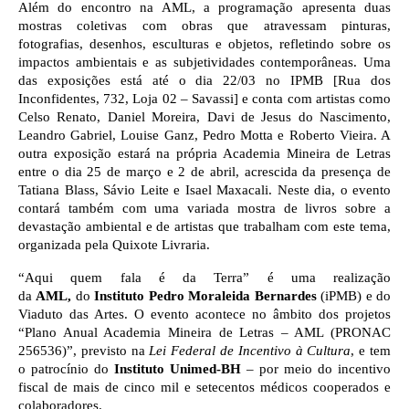
Além do encontro na AML, a programação apresenta duas
mostras coletivas com obras que atravessam pinturas,
fotografias, desenhos, esculturas e objetos, refletindo sobre os
impactos ambientais e as subjetividades contemporâneas. Uma
das exposições está até o dia 22/03 no IPMB [Rua dos
Inconfidentes, 732, Loja 02 – Savassi] e conta com artistas como
Celso Renato, Daniel Moreira, Davi de Jesus do Nascimento,
Leandro Gabriel, Louise Ganz, Pedro Motta e Roberto Vieira. A
outra exposição estará na própria Academia Mineira de Letras
entre o dia 25 de março e 2 de abril, acrescida da presença de
Tatiana Blass, Sávio Leite e Isael Maxacali. Neste dia, o evento
contará também com uma variada mostra de livros sobre a
devastação ambiental e de artistas que trabalham com este tema,
organizada pela Quixote Livraria.
“Aqui quem fala é da Terra” é uma realização
da
AML,
do
Instituto Pedro Moraleida Bernardes
(iPMB) e do
Viaduto das Artes. O evento acontece no âmbito dos projetos
“Plano Anual Academia Mineira de Letras – AML (PRONAC
256536)”, previsto na
Lei Federal de Incentivo à Cultura
, e tem
o patrocínio do
Instituto Unimed-BH
– por meio do incentivo
fiscal de mais de cinco mil e setecentos médicos cooperados e
colaboradores.