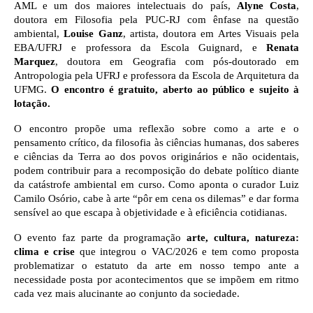
AML e um dos maiores intelectuais do país,
Alyne Costa
,
doutora em Filosofia pela PUC-RJ com ênfase na questão
ambiental,
Louise Ganz
, artista, doutora em Artes Visuais pela
EBA/UFRJ e professora da Escola Guignard, e
Renata
Marquez
, doutora em Geografia com pós-doutorado em
Antropologia pela UFRJ e professora da Escola de Arquitetura da
UFMG.
O encontro é gratuito, aberto ao público e sujeito à
lotação.
O encontro propõe uma reflexão sobre como a arte e o
pensamento crítico, da filosofia às ciências humanas, dos saberes
e ciências da Terra ao dos povos originários e não ocidentais,
podem contribuir para a recomposição do debate político diante
da catástrofe ambiental em curso. Como aponta o curador Luiz
Camilo Osório, cabe à arte “pôr em cena os dilemas” e dar forma
sensível ao que escapa à objetividade e à eficiência cotidianas.
O evento faz parte da programação
arte, cultura, natureza:
clima e crise
que integrou o VAC/2026 e tem como proposta
problematizar o estatuto da arte em nosso tempo ante a
necessidade posta por acontecimentos que se impõem em ritmo
cada vez mais alucinante ao conjunto da sociedade.