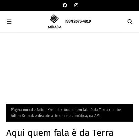
Página inicial
Ailton Krenak
Aqui quem fala é da Terra recebe
Ailton Krenak e discute arte e crise climática, na AML
Aqui quem fala é da Terra