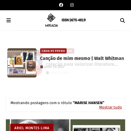
CAIXA DE POESIA
CARLOS MACHADO
Canção de mim mesmo | Walt Whitman
Editora Toma Aí Um Poema lança
coleção para valorizar literatura
junho 10, 2022
paranaense
julho 10, 2025
Mostrando postagens com o rótulo
MARISE HANSEN
Mostrar tudo
ARIEL MONTES LIMA