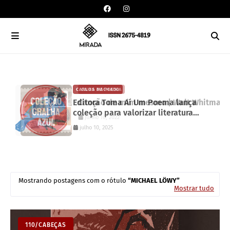
CAIXA DE POESIA
CARLOS MACHADO
Canção de mim mesmo | Walt Whitman
Editora Toma Aí Um Poema lança
coleção para valorizar literatura
junho 10, 2022
paranaense
julho 10, 2025
Mostrando postagens com o rótulo
MICHAEL LÖWY
Mostrar tudo
110/CABEÇAS