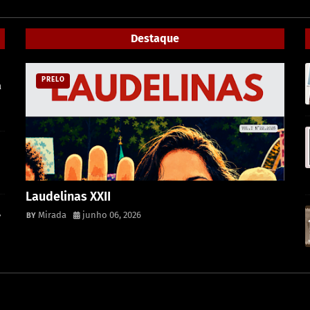
Destaque
PRELO
a
Laudelinas XXII
,
Mirada
junho 06, 2026