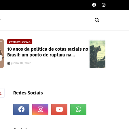
CAIXA DE POESIA
no
Seis poemas de Stephen Crane
traduzidos por Mayk Oliveira
junho 10, 2022
Redes Sociais
o