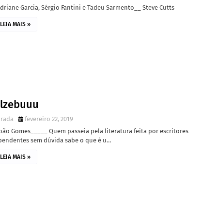
driane Garcia, Sérgio Fantini e Tadeu Sarmento__ Steve Cutts
LEIA MAIS »
llzebuuu
irada
fevereiro 22, 2019
oão Gomes_____ Quem passeia pela literatura feita por escritores
pendentes sem dúvida sabe o que é u…
LEIA MAIS »