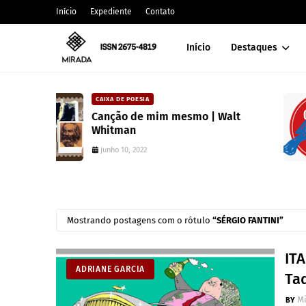
Início
Expediente
Contato
Início
Destaques
CARLOS MACHADO
o | Walt
Editora Toma Aí Um Poema l
coleção para valorizar literat
paranaense
julho 10, 2025
Mostrando postagens com o rótulo
SÉRGIO FANTINI
ITA
ADRIANE GARCIA
Ta
M