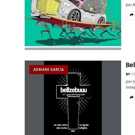
por A
Be
ADRIANE GARCIA
M
por J
inde