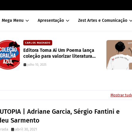
Mega Menu
Apresentação
Zest Artes e Comunicação
DAVISON SOUZA
ança
10 anos da política de cotas raciais 
ura
Brasil: um ponto de ruptura na
colonialidade
junho 10, 2022
Mostrar tud
UTOPIA | Adriane Garcia, Sérgio Fantini e
deu Sarmento
irada
abril 30, 2021