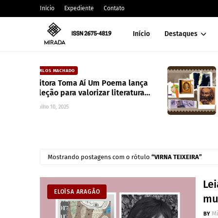
Início
Expediente
Contato
Início
Destaques
CAIXA DE POESIA
ema lança
Canção de mim mesmo | Walt
iteratura
Whitman
junho 10, 2022
Mostrando postagens com o rótulo
VIRNA TEIXEIRA
Le
ELOÍSA ARAGÃO
mus
M