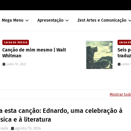
Mega Menu
Apresentação
Zest Artes e Comunicação
CAIXA DE POESIA
Seis poemas de Stephen Crane
traduzidos por Mayk Oliveira
junho 10, 2022
Mostrar tud
ia esta canção: Ednardo, uma celebração à
ica e à literatura
irada
agosto 15, 2024