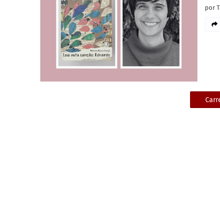
por T
Carr