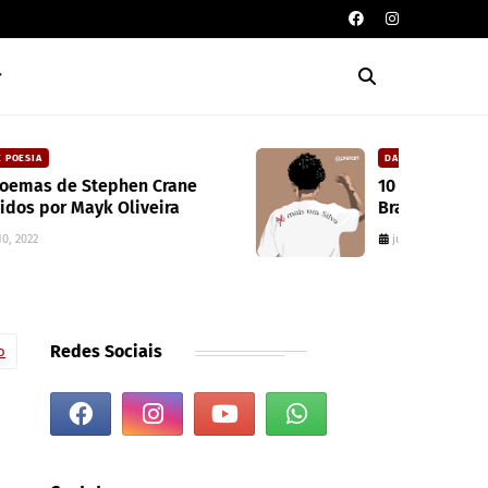
DAVISON SOUZA
10 anos da política de cotas raciais no
Brasil: um ponto de ruptura na
colonialidade
junho 10, 2022
Redes Sociais
o