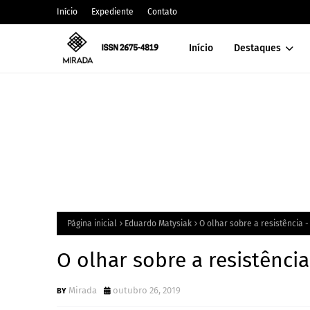
Início
Expediente
Contato
Início
Destaques
Página inicial
Eduardo Matysiak
O olhar sobre a resistência 
O olhar sobre a resistênci
Mirada
outubro 26, 2019