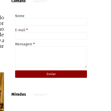
Contato
Nome
do
or
no
E-mail
*
de
 a
Mensagem
*
ar
Miradas