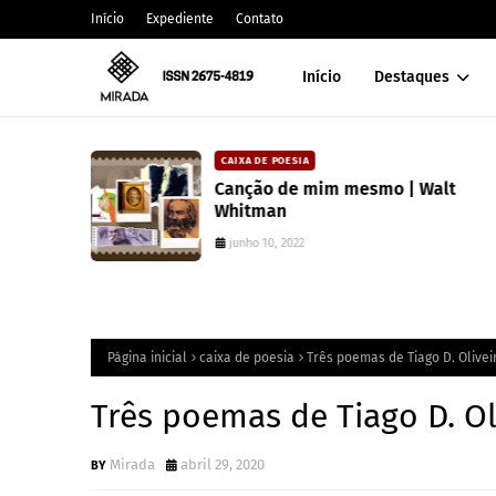
Início
Expediente
Contato
Início
Destaques
CAIXA DE POESIA
 lança
Canção de mim mesmo | Walt
atura
Whitman
junho 10, 2022
Página inicial
caixa de poesia
Três poemas de Tiago D. Olivei
Três poemas de Tiago D. Ol
Mirada
abril 29, 2020