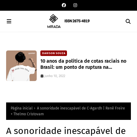
DAVISON SOUZA
an
10 anos da política de cotas raciais no
Brasil: um ponto de ruptura na
colonialidade
junho 10, 2022
Página inicial
A sonoridade inescapável de C-Agardh | Renê Freire
+ Thelmo Cristovam
A sonoridade inescapável de