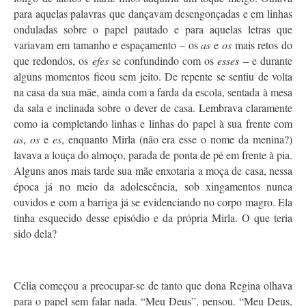
para aquelas palavras que dançavam desengonçadas e em linhas
onduladas sobre o papel pautado e para aquelas letras que
variavam em tamanho e espaçamento – os
as
e
os
mais retos do
que redondos, os
efes
se confundindo com os
esses
– e durante
alguns momentos ficou sem jeito. De repente se sentiu de volta
na casa da sua mãe, ainda com a farda da escola, sentada à mesa
da sala e inclinada sobre o dever de casa. Lembrava claramente
como ia completando linhas e linhas do papel à sua frente com
as
,
os
e
es
, enquanto Mirla (não era esse o nome da menina?)
lavava a louça do almoço, parada de ponta de pé em frente à pia.
Alguns anos mais tarde sua mãe enxotaria a moça de casa, nessa
época já no meio da adolescência, sob xingamentos nunca
ouvidos e com a barriga já se evidenciando no corpo magro. Ela
tinha esquecido desse episódio e da própria Mirla. O que teria
sido dela?
Célia começou a preocupar-se de tanto que dona Regina olhava
para o papel sem falar nada. “Meu Deus”, pensou. “Meu Deus,