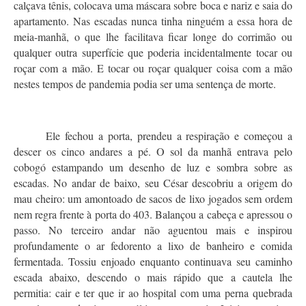
calçava tênis, colocava uma máscara sobre boca e nariz e saia do
apartamento. Nas escadas nunca tinha ninguém a essa hora de
meia-manhã, o que lhe facilitava ficar longe do corrimão ou
qualquer outra superfície que poderia incidentalmente tocar ou
roçar com a mão. E tocar ou roçar qualquer coisa com a mão
nestes tempos de pandemia podia ser uma sentença de morte.
Ele fechou a porta, prendeu a respiração e começou a
descer os cinco andares a pé. O sol da manhã entrava pelo
cobogó estampando um desenho de luz e sombra sobre as
escadas. No andar de baixo, seu César descobriu a origem do
mau cheiro: um amontoado de sacos de lixo jogados sem ordem
nem regra frente à porta do 403. Balançou a cabeça e apressou o
passo. No terceiro andar não aguentou mais e inspirou
profundamente o ar fedorento a lixo de banheiro e comida
fermentada. Tossiu enjoado enquanto continuava seu caminho
escada abaixo, descendo o mais rápido que a cautela lhe
permitia: cair e ter que ir ao hospital com uma perna quebrada