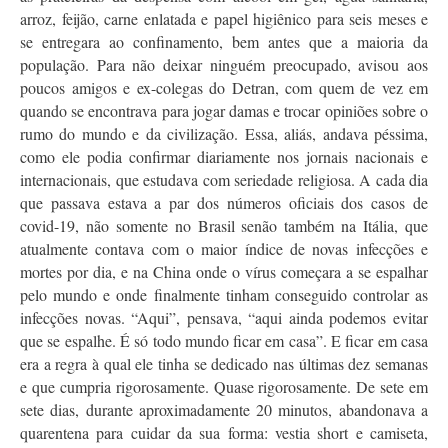
arroz, feijão, carne enlatada e papel higiênico para seis meses e
se entregara ao confinamento, bem antes que a maioria da
população. Para não deixar ninguém preocupado, avisou aos
poucos amigos e ex-colegas do Detran, com quem de vez em
quando se encontrava para jogar damas e trocar opiniões sobre o
rumo do mundo e da civilização. Essa, aliás, andava péssima,
como ele podia confirmar diariamente nos jornais nacionais e
internacionais, que estudava com seriedade religiosa. A cada dia
que passava estava a par dos números oficiais dos casos de
covid-19, não somente no Brasil senão também na Itália, que
atualmente contava com o maior índice de novas infecções e
mortes por dia, e na China onde o vírus começara a se espalhar
pelo mundo e onde finalmente tinham conseguido controlar as
infecções novas. “Aqui”, pensava, “aqui ainda podemos evitar
que se espalhe. É só todo mundo ficar em casa”. E ficar em casa
era a regra à qual ele tinha se dedicado nas últimas dez semanas
e que cumpria rigorosamente. Quase rigorosamente. De sete em
sete dias, durante aproximadamente 20 minutos, abandonava a
quarentena para cuidar da sua forma: vestia short e camiseta,