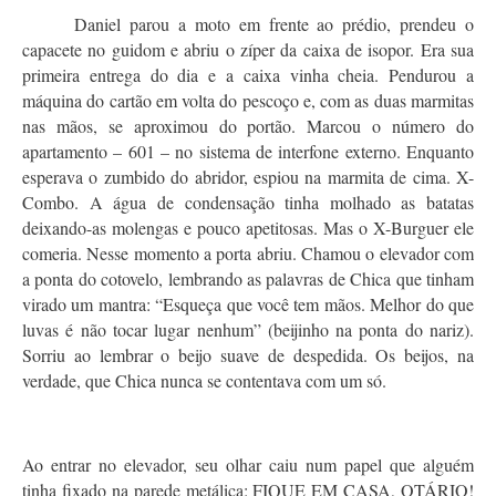
Daniel parou a moto em frente ao prédio, prendeu o
capacete no guidom e abriu o zíper da caixa de isopor. Era sua
primeira entrega do dia e a caixa vinha cheia. Pendurou a
máquina do cartão em volta do pescoço e, com as duas marmitas
nas mãos, se aproximou do portão. Marcou o número do
apartamento – 601 – no sistema de interfone externo. Enquanto
esperava o zumbido do abridor, espiou na marmita de cima. X-
Combo. A água de condensação tinha molhado as batatas
deixando-as molengas e pouco apetitosas. Mas o X-Burguer ele
comeria. Nesse momento a porta abriu. Chamou o elevador com
a ponta do cotovelo, lembrando as palavras de Chica que tinham
virado um mantra: “Esqueça que você tem mãos. Melhor do que
luvas é não tocar lugar nenhum” (beijinho na ponta do nariz).
Sorriu ao lembrar o beijo suave de despedida. Os beijos, na
verdade, que Chica nunca se contentava com um só.
Ao entrar no elevador, seu olhar caiu num papel que alguém
tinha fixado na parede metálica: FIQUE EM CASA, OTÁRIO!