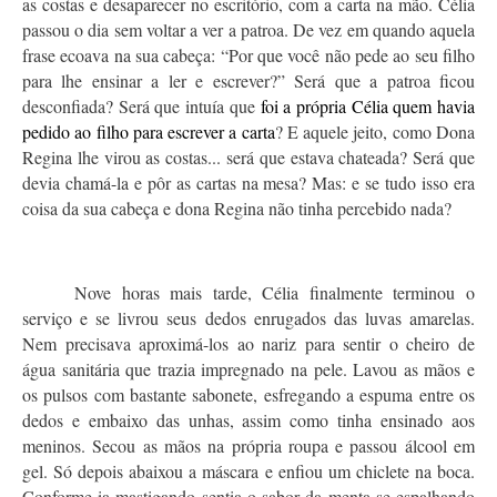
as costas e desaparecer no escritório, com a carta na mão. Célia
passou o dia sem voltar a ver a patroa. De vez em quando aquela
frase ecoava na sua cabeça: “Por que você não pede ao seu filho
para lhe ensinar a ler e escrever?” Será que a patroa ficou
desconfiada? Será que intuía que
foi a própria Célia quem havia
pedido ao filho para escrever a carta
? E aquele jeito, como Dona
Regina lhe virou as costas... será que estava chateada? Será que
devia chamá-la e pôr as cartas na mesa? Mas: e se tudo isso era
coisa da sua cabeça e dona Regina não tinha percebido nada?
Nove horas mais tarde, Célia finalmente terminou o
serviço e se livrou seus dedos enrugados das luvas amarelas.
Nem precisava aproximá-los ao nariz para sentir o cheiro de
água sanitária que trazia impregnado na pele. Lavou as mãos e
os pulsos com bastante sabonete, esfregando a espuma entre os
dedos e embaixo das unhas, assim como tinha ensinado aos
meninos. Secou as mãos na própria roupa e passou álcool em
gel. Só depois abaixou a máscara e enfiou um chiclete na boca.
Conforme ia mastigando sentia o sabor da menta se espalhando