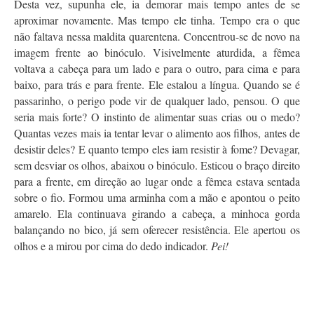
Desta vez, supunha ele, ia demorar mais tempo antes de se
aproximar novamente. Mas tempo ele tinha. Tempo era o que
não faltava nessa maldita quarentena. Concentrou-se de novo na
imagem frente ao binóculo. Visivelmente aturdida, a fêmea
voltava a cabeça para um lado e para o outro, para cima e para
baixo, para trás e para frente. Ele estalou a língua. Quando se é
passarinho, o perigo pode vir de qualquer lado, pensou. O que
seria mais forte? O instinto de alimentar suas crias ou o medo?
Quantas vezes mais ia tentar levar o alimento aos filhos, antes de
desistir deles? E quanto tempo eles iam resistir à fome? Devagar,
sem desviar os olhos, abaixou o binóculo. Esticou o braço direito
para a frente, em direção ao lugar onde a fêmea estava sentada
sobre o fio. Formou uma arminha com a mão e apontou o peito
amarelo. Ela continuava girando a cabeça, a minhoca gorda
balançando no bico, já sem oferecer resistência. Ele apertou os
olhos e a mirou por cima do dedo indicador.
Pei!