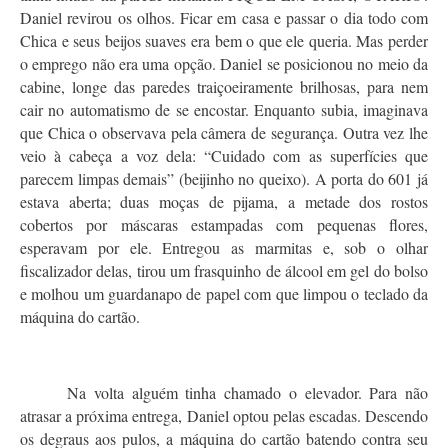
Daniel revirou os olhos. Ficar em casa e passar o dia todo com
Chica e seus beijos suaves era bem o que ele queria. Mas perder
o emprego não era uma opção. Daniel se posicionou no meio da
cabine, longe das paredes traiçoeiramente brilhosas, para nem
cair no automatismo de se encostar. Enquanto subia, imaginava
que Chica o observava pela câmera de segurança. Outra vez lhe
veio à cabeça a voz dela: “Cuidado com as superfícies que
parecem limpas demais” (beijinho no queixo). A porta do 601 já
estava aberta; duas moças de pijama, a metade dos rostos
cobertos por máscaras estampadas com pequenas flores,
esperavam por ele. Entregou as marmitas e, sob o olhar
fiscalizador delas, tirou um frasquinho de álcool em gel do bolso
e molhou um guardanapo de papel com que limpou o teclado da
máquina do cartão.
Na volta alguém tinha chamado o elevador. Para não
atrasar a próxima entrega, Daniel optou pelas escadas. Descendo
os degraus aos pulos, a máquina do cartão batendo contra seu