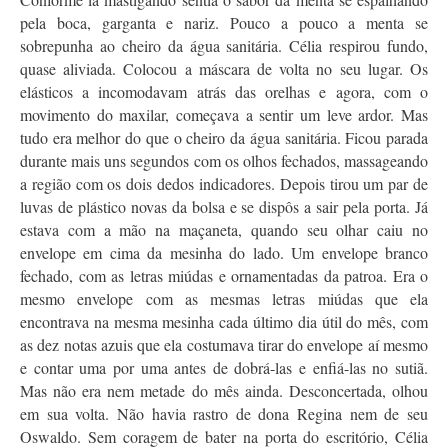
pela boca, garganta e nariz. Pouco a pouco a menta se
sobrepunha ao cheiro da água sanitária. Célia respirou fundo,
quase aliviada. Colocou a máscara de volta no seu lugar. Os
elásticos a incomodavam atrás das orelhas e agora, com o
movimento do maxilar, começava a sentir um leve ardor. Mas
tudo era melhor do que o cheiro da água sanitária. Ficou parada
durante mais uns segundos com os olhos fechados, massageando
a região com os dois dedos indicadores. Depois tirou um par de
luvas de plástico novas da bolsa e se dispôs a sair pela porta. Já
estava com a mão na maçaneta, quando seu olhar caiu no
envelope em cima da mesinha do lado. Um envelope branco
fechado, com as letras miúdas e ornamentadas da patroa. Era o
mesmo envelope com as mesmas letras miúdas que ela
encontrava na mesma mesinha cada último dia útil do mês, com
as dez notas azuis que ela costumava tirar do envelope aí mesmo
e contar uma por uma antes de dobrá-las e enfiá-las no sutiã.
Mas não era nem metade do mês ainda. Desconcertada, olhou
em sua volta. Não havia rastro de dona Regina nem de seu
Oswaldo. Sem coragem de bater na porta do escritório, Célia