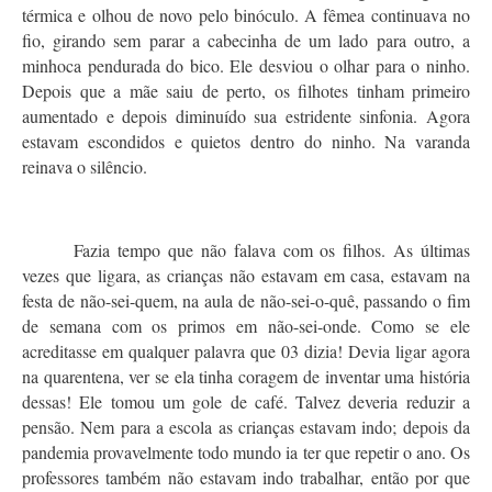
térmica e olhou de novo pelo binóculo. A fêmea continuava no
fio, girando sem parar a cabecinha de um lado para outro, a
minhoca pendurada do bico. Ele desviou o olhar para o ninho.
Depois que a mãe saiu de perto, os filhotes tinham primeiro
aumentado e depois diminuído sua estridente sinfonia. Agora
estavam escondidos e quietos dentro do ninho. Na varanda
reinava o silêncio.
Fazia tempo que não falava com os filhos. As últimas
vezes que ligara, as crianças não estavam em casa, estavam na
festa de não-sei-quem, na aula de não-sei-o-quê, passando o fim
de semana com os primos em não-sei-onde. Como se ele
acreditasse em qualquer palavra que 03 dizia! Devia ligar agora
na quarentena, ver se ela tinha coragem de inventar uma história
dessas! Ele tomou um gole de café. Talvez deveria reduzir a
pensão. Nem para a escola as crianças estavam indo; depois da
pandemia provavelmente todo mundo ia ter que repetir o ano. Os
professores também não estavam indo trabalhar, então por que