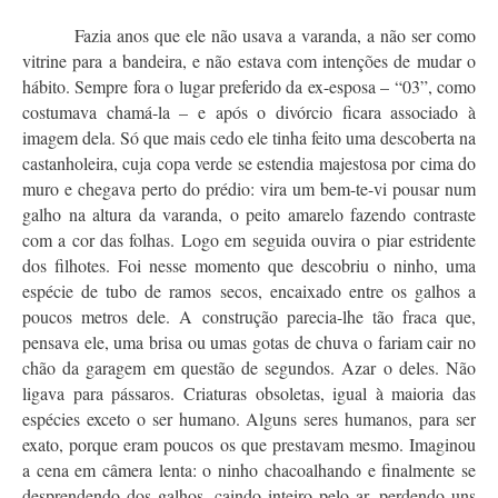
Fazia anos que ele não usava a varanda, a não ser como
vitrine para a bandeira, e não estava com intenções de mudar o
hábito. Sempre fora o lugar preferido da ex-esposa – “03”, como
costumava chamá-la – e após o divórcio ficara associado à
imagem dela. Só que mais cedo ele tinha feito uma descoberta na
castanholeira, cuja copa verde se estendia majestosa por cima do
muro e chegava perto do prédio: vira um bem-te-vi pousar num
galho na altura da varanda, o peito amarelo fazendo contraste
com a cor das folhas. Logo em seguida ouvira o piar estridente
dos filhotes. Foi nesse momento que descobriu o ninho, uma
espécie de tubo de ramos secos, encaixado entre os galhos a
poucos metros dele. A construção parecia-lhe tão fraca que,
pensava ele, uma brisa ou umas gotas de chuva o fariam cair no
chão da garagem em questão de segundos. Azar o deles. Não
ligava para pássaros. Criaturas obsoletas, igual à maioria das
espécies exceto o ser humano. Alguns seres humanos, para ser
exato, porque eram poucos os que prestavam mesmo. Imaginou
a cena em câmera lenta: o ninho chacoalhando e finalmente se
desprendendo dos galhos, caindo inteiro pelo ar, perdendo uns