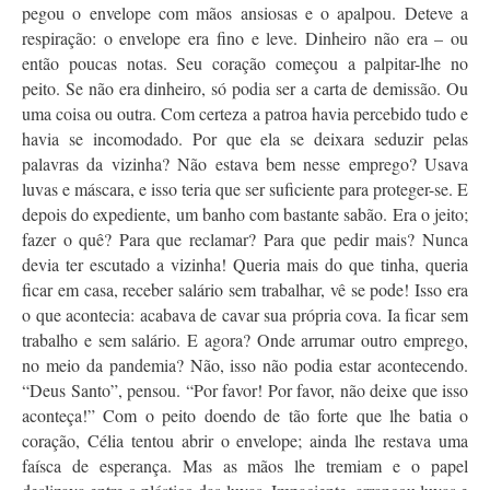
pegou o envelope com mãos ansiosas e o apalpou. Deteve a
respiração: o envelope era fino e leve. Dinheiro não era – ou
então poucas notas. Seu coração começou a palpitar-lhe no
peito. Se não era dinheiro, só podia ser a carta de demissão. Ou
uma coisa ou outra. Com certeza a patroa havia percebido tudo e
havia se incomodado. Por que ela se deixara seduzir pelas
palavras da vizinha? Não estava bem nesse emprego? Usava
luvas e máscara, e isso teria que ser suficiente para proteger-se. E
depois do expediente, um banho com bastante sabão. Era o jeito;
fazer o quê? Para que reclamar? Para que pedir mais? Nunca
devia ter escutado a vizinha! Queria mais do que tinha, queria
ficar em casa, receber salário sem trabalhar, vê se pode! Isso era
o que acontecia: acabava de cavar sua própria cova. Ia ficar sem
trabalho e sem salário. E agora? Onde arrumar outro emprego,
no meio da pandemia? Não, isso não podia estar acontecendo.
“Deus Santo”, pensou. “Por favor! Por favor, não deixe que isso
aconteça!” Com o peito doendo de tão forte que lhe batia o
coração, Célia tentou abrir o envelope; ainda lhe restava uma
faísca de esperança. Mas as mãos lhe tremiam e o papel