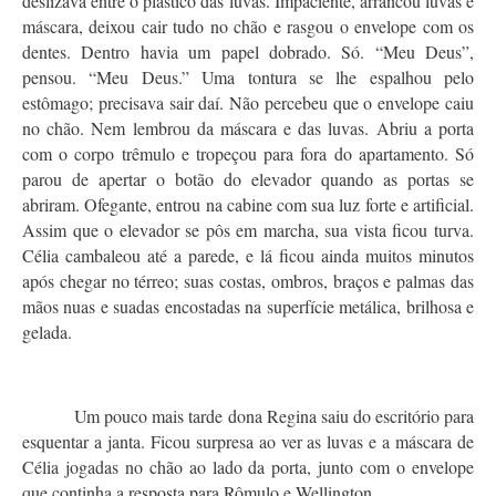
deslizava entre o plástico das luvas. Impaciente, arrancou luvas e
máscara, deixou cair tudo no chão e rasgou o envelope com os
dentes. Dentro havia um papel dobrado. Só. “Meu Deus”,
pensou. “Meu Deus.” Uma tontura se lhe espalhou pelo
estômago; precisava sair daí. Não percebeu que o envelope caiu
no chão. Nem lembrou da máscara e das luvas. Abriu a porta
com o corpo trêmulo e tropeçou para fora do apartamento. Só
parou de apertar o botão do elevador quando as portas se
abriram. Ofegante, entrou na cabine com sua luz forte e artificial.
Assim que o elevador se pôs em marcha, sua vista ficou turva.
Célia cambaleou até a parede, e lá ficou ainda muitos minutos
após chegar no térreo; suas costas, ombros, braços e palmas das
mãos nuas e suadas encostadas na superfície metálica, brilhosa e
gelada.
Um pouco mais tarde dona Regina saiu do escritório para
esquentar a janta. Ficou surpresa ao ver as luvas e a máscara de
Célia jogadas no chão ao lado da porta, junto com o envelope
que continha a resposta para Rômulo e Wellington.