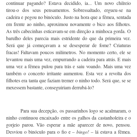
continuar pagando? Estava decidido, ia... Um novo chilreio
tirou-o dos seus pensamentos. Sobressaltado, ergueu-se na
cadeira e pegou no binóculo. Justo na hora que a fêmea, sentada
em frente ao ninho, aproximou novamente o bico aos filhotes.
As três cabecinhas esticavam-se em direção a minhoca gorda. O
barulho deles parecia mais estridente do que da primeira vez.
Será que já começavam a se desesperar de fome? Criaturas
fracas! Faltavam poucos milímetros. No momento certo, ele se
levantou mais uma vez, empurrando a cadeira para atrás. E mais
uma vez a fêmea pulou para trás e saiu voando. Mais uma vez
também o concerto irritante aumentou. Esta vez a revolta dos
filhotes era tanta que faziam tremer o ninho todo. Será que, se se
mexessem bastante, conseguiriam derrubá-lo?
Para sua decepção, os passarinhos logo se acalmaram, o
ninho continuou encaixado entre os galhos da castanholeira e o
gorjeio parou. Vão esperar a mãe aparecer de novo, pensou.
Desviou o binóculo para o fio e –
bingo!
– lá estava a fêmea.