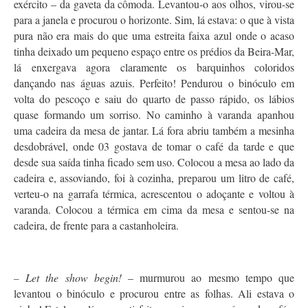
exército – da gaveta da cômoda. Levantou-o aos olhos, virou-se
para a janela e procurou o horizonte. Sim, lá estava: o que à vista
pura não era mais do que uma estreita faixa azul onde o acaso
tinha deixado um pequeno espaço entre os prédios da Beira-Mar,
lá enxergava agora claramente os barquinhos coloridos
dançando nas águas azuis. Perfeito! Pendurou o binóculo em
volta do pescoço e saiu do quarto de passo rápido, os lábios
quase formando um sorriso. No caminho à varanda apanhou
uma cadeira da mesa de jantar. Lá fora abriu também a mesinha
desdobrável, onde 03 gostava de tomar o café da tarde e que
desde sua saída tinha ficado sem uso. Colocou a mesa ao lado da
cadeira e, assoviando, foi à cozinha, preparou um litro de café,
verteu-o na garrafa térmica, acrescentou o adoçante e voltou à
varanda. Colocou a térmica em cima da mesa e sentou-se na
cadeira, de frente para a castanholeira.
Let the show begin!
– murmurou ao mesmo tempo que
–
levantou o binóculo e procurou entre as folhas. Ali estava o