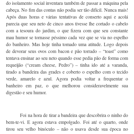
do isolamento social inventara também de passar a máquina pela
cabeça. No fim das contas não podia ser tão difícil. Nunca mais!
Após duas horas e várias tentativas de conserto aqui e acolá
parecia que seu neto de cinco anos tivesse lhe cortado o cabelo
com a tesoura do jardim, o que fizera com que seu constante
mau humor se tornasse péssimo cada vez que se via no espelho
do banheiro. Mas hoje tinha tomado uma atitude. Logo depois
de devorar seus ovos com bacon e pão torrado – “toast” como
tentava ensinar ao seu neto quando esse pedia pão de forma com
requeijão (“cream cheese, Pedro”) – tinha ido até a varanda,
tirado a bandeira das grades e coberto o espelho com o tecido
verde, amarelo e azul. Agora podia voltar a frequentar o
banheiro em paz, o que melhorou consideravelmente sua
digestão e seu humor.
Foi na hora de tirar a bandeira que descobrira o ninho do
bem-te-vi. E agora estava empolgado. Foi até o quarto, onde
tirou seu velho binóculo – não o usava desde sua época no