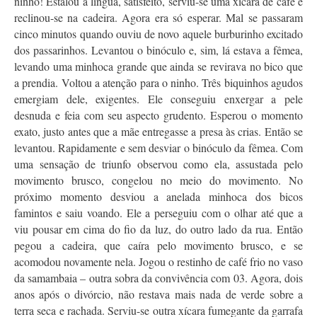
ninho! Estalou a língua, satisfeito, serviu-se uma xícara de café e
reclinou-se na cadeira. Agora era só esperar. Mal se passaram
cinco minutos quando ouviu de novo aquele burburinho excitado
dos passarinhos. Levantou o binóculo e, sim, lá estava a fêmea,
levando uma minhoca grande que ainda se revirava no bico que
a prendia. Voltou a atenção para o ninho. Três biquinhos agudos
emergiam dele, exigentes. Ele conseguiu enxergar a pele
desnuda e feia com seu aspecto grudento. Esperou o momento
exato, justo antes que a mãe entregasse a presa às crias. Então se
levantou. Rapidamente e sem desviar o binóculo da fêmea. Com
uma sensação de triunfo observou como ela, assustada pelo
movimento brusco, congelou no meio do movimento. No
próximo momento desviou a anelada minhoca dos bicos
famintos e saiu voando. Ele a perseguiu com o olhar até que a
viu pousar em cima do fio da luz, do outro lado da rua. Então
pegou a cadeira, que caíra pelo movimento brusco, e se
acomodou novamente nela. Jogou o restinho de café frio no vaso
da samambaia – outra sobra da convivência com 03. Agora, dois
anos após o divórcio, não restava mais nada de verde sobre a
terra seca e rachada. Serviu-se outra xícara fumegante da garrafa