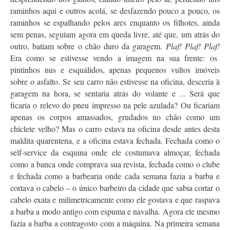
raminhos aqui e outros acolá, se desfazendo pouco a pouco, os
raminhos se espalhando pelos ares enquanto os filhotes, ainda
sem penas, seguiam agora em queda livre, até que, um atrás do
outro, batiam sobre o chão duro da garagem.
Plaf! Plaf! Plaf!
Era como se estivesse vendo a imagem na sua frente: os
pintinhos nus e esquálidos, apenas pequenos vultos imóveis
sobre o asfalto. Se seu carro não estivesse na oficina, desceria à
garagem na hora, se sentaria atrás do volante e ... Será que
ficaria o relevo do pneu impresso na pele azulada? Ou ficariam
apenas os corpos amassados, grudados no chão como um
chiclete velho? Mas o carro estava na oficina desde antes desta
maldita quarentena, e a oficina estava fechada. Fechada como o
self-service da esquina onde ele costumava almoçar, fechada
como a banca onde comprava sua revista, fechada como o clube
e fechada como a barbearia onde cada semana fazia a barba e
cortava o cabelo – o único barbeiro da cidade que sabia cortar o
cabelo exata e milimetricamente como ele gostava e que raspava
a barba a modo antigo com espuma e navalha. Agora ele mesmo
fazia a barba a contragosto com a máquina. Na primeira semana