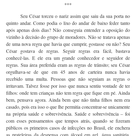
***
Seu César torceu o nariz assim que saiu da sua porta no
quinto andar. Como podia o lixo do andar de baixo feder tanto
após apenas dois dias? Não conseguia entender a oposição do
vizinho à decisão do grupo de moradores. Não se tratava apenas
de uma nova regra que havia que cumprir, gostasse ou não? Seu
César gostava de regras. Seguir regras era fácil, bastava
conhecê-las. E ele era um grande conhecedor e seguidor de
regras. Sua área preferida eram as regras de trânsito; seu César
orgulhava-se de que em 45 anos de carteira nunca havia
recebido uma multa. Pessoas que não seguiam as regras o
irritavam. Talvez fosse por isso que nunca sentiu vontade de ter
filhos: onde tem crianças não tem regra que fique em pé. Ainda
bem, pensava agora. Ainda bem que não tinha filhos nem era
casado, pois era isso o que lhe permitia concentrar-se unicamente
na própria saúde e sobrevivência. Saúde e sobrevivência – foi
com esses pensamentos que tempos atrás, quando se fizeram
públicos os primeiros casos de infecções no Brasil, ele enchera
as prateleiras da despensa com álcool em gel, água sanitária,