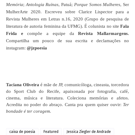
Memória
;
Antologia Ruínas
, Patuá;
Porque Somos Mulheres
, Ser
MulherArte 2020. Escreveu sobre Clarice Lispector para a
Revista Mulheres em Letras n.16, 2020 (Grupo de pesquisa de
literatura de autoria feminina da UFMG). É colunista no site
Fala
Frida e
compõe a equipe da
Revista Mallarmargens
.
Compartilha um pouco de sua escrita e declamações no
instagram:
@jzpoesia
Taciana Oliveira
é mãe de JP, comunicóloga, cineasta, torcedora
do Sport Club do Recife, apaixonada por fotografia, café,
cinema, música e literatura. Coleciona memórias e afetos.
Acredita no poder do abraço. Canta pra quem quiser ouvir:
Ter
bondade é ter coragem.
caixa de poesia
Featured
Jessica Ziegler de Andrade