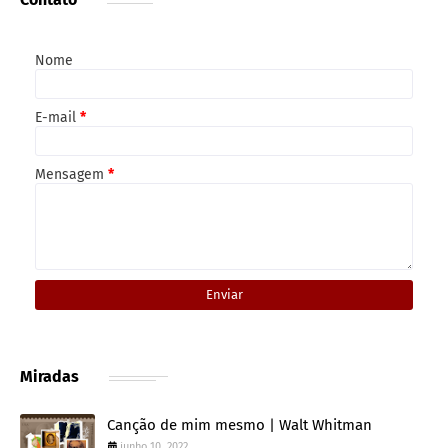
Nome
E-mail
*
Mensagem
*
Miradas
Canção de mim mesmo | Walt Whitman
junho 10, 2022