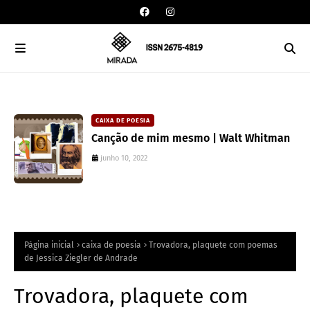
CAIXA DE POESIA
Canção de mim mesmo | Walt Whitman
junho 10, 2022
Página inicial
caixa de poesia
Trovadora, plaquete com poemas
de Jessica Ziegler de Andrade
Trovadora, plaquete com