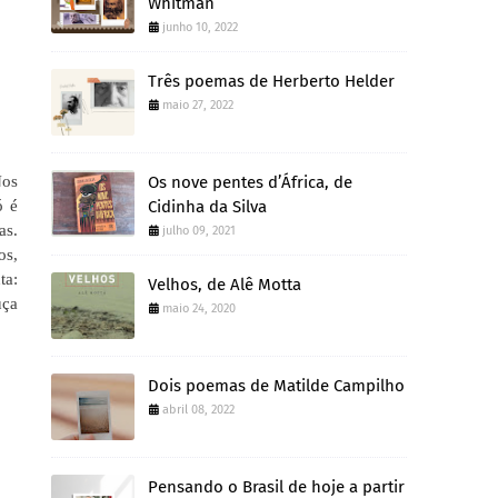
Whitman
junho 10, 2022
Três poemas de Herberto Helder
maio 27, 2022
Nos
Os nove pentes d’África, de
ó é
Cidinha da Silva
as.
julho 09, 2021
os,
ta:
Velhos, de Alê Motta
uça
maio 24, 2020
Dois poemas de Matilde Campilho
abril 08, 2022
Pensando o Brasil de hoje a partir