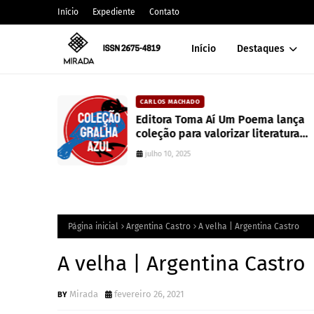
Início
Expediente
Contato
Início
Destaques
CARLOS MACHADO
alt
Editora Toma Aí Um Poema lança
coleção para valorizar literatura
paranaense
julho 10, 2025
Página inicial
Argentina Castro
A velha | Argentina Castro
A velha | Argentina Castro
Mirada
fevereiro 26, 2021