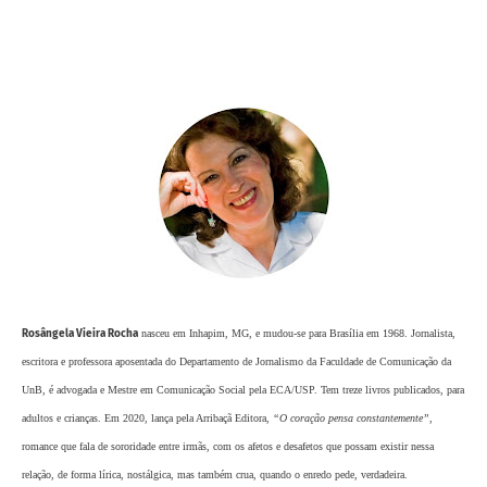
Rosângela Vieira Rocha
nasceu em Inhapim, MG, e mudou-se para Brasília em 1968. Jornalista,
escritora e professora aposentada do Departamento de Jornalismo da Faculdade de Comunicação da
UnB, é advogada e Mestre em Comunicação Social pela ECA/USP. Tem treze livros publicados, para
adultos e crianças. Em 2020, lança pela Arribaçã Editora,
“O coração pensa constantemente”
,
romance que fala de sororidade entre irmãs, com os afetos e desafetos que possam existir nessa
relação, de forma lírica, nostálgica, mas também crua, quando o enredo pede, verdadeira.