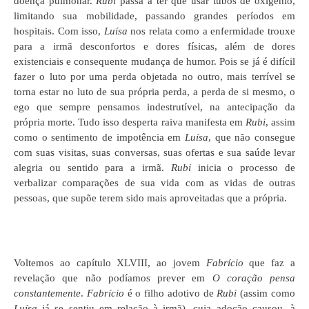
doença pulmonar.
Rubi
passa a ter que usar tubos de oxigênio,
limitando sua mobilidade, passando grandes períodos em
hospitais. Com isso,
Luísa
nos relata como a enfermidade trouxe
para a irmã desconfortos e dores físicas, além de dores
existenciais e consequente mudança de humor. Pois se já é difícil
fazer o luto por uma perda objetada no outro, mais terrível se
torna estar no luto de sua própria perda, a perda de si mesmo, o
ego que sempre pensamos indestrutível, na antecipação da
própria morte. Tudo isso desperta raiva manifesta em
Rubi
, assim
como o sentimento de impotência em
Luísa
, que não consegue
com suas visitas, suas conversas, suas ofertas e sua saúde levar
alegria ou sentido para a irmã.
Rubi
inicia o processo de
verbalizar comparações de sua vida com as vidas de outras
pessoas, que supõe terem sido mais aproveitadas que a própria.
Voltemos ao capítulo XLVIII, ao jovem
Fabrício
que faz a
revelação que não podíamos prever em
O coração pensa
constantemente
.
Fabrício
é o filho adotivo de
Rubi
(assim como
Luísa
já se sentiu em relação à irmã), cuja adoção causou, à