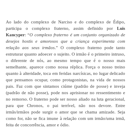
Ao lado do complexo de Narciso e do complexo de Édipo,
participa o complexo fraterno, assim definido por
Luis
Kancyper
: “
O complexo fraterno é um conjunto organizado de
desejos hostis e amorosos que a criança experimenta com
relação aos seus irmãos
.” O complexo fraterno pode tanto
estruturar quanto adoecer o sujeito. O irmão é o primeiro intruso,
o diferente de nós, ao mesmo tempo que é o nosso mais
semelhante, aparece como nossa réplica. Força o nosso treino
quanto à alteridade, toca em feridas narcísicas, no lugar delicado
que pensamos ocupar, como protagonistas, na vida de nossos
pais. Faz com que sintamos ciúme (padrão de posse) e inveja
(padrão de não posse), pode nos aprisionar no ressentimento e
no remorso. O fraterno pode ser nosso aliado na luta geracional,
para que Chronos, o pai terrível, não nos devore. Entre
irmãs/irmãos pode surgir o amor que se chama amizade. Seja
como for, não se fica imune à relação com um irmão/uma irmã,
feita de concorrência, amor e ódio.