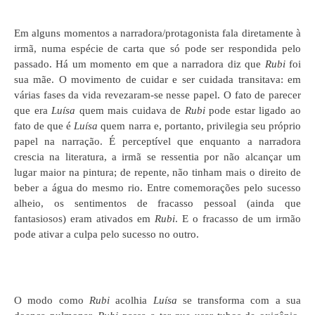
Em alguns momentos a narradora/protagonista fala diretamente à
irmã, numa espécie de carta que só pode ser respondida pelo
passado. Há um momento em que a narradora diz que
Rubi
foi
sua mãe. O movimento de cuidar e ser cuidada transitava: em
várias fases da vida revezaram-se nesse papel. O fato de parecer
que era
Luísa
quem mais cuidava de
Rubi
pode estar ligado ao
fato de que é
Luísa
quem narra e, portanto, privilegia seu próprio
papel na narração. É perceptível que enquanto a narradora
crescia na literatura, a irmã se ressentia por não alcançar um
lugar maior na pintura; de repente, não tinham mais o direito de
beber a água do mesmo rio. Entre comemorações pelo sucesso
alheio, os sentimentos de fracasso pessoal (ainda que
fantasiosos) eram ativados em
Rubi
. E o fracasso de um irmão
pode ativar a culpa pelo sucesso no outro.
O modo como
Rubi
acolhia
Luísa
se transforma com a sua