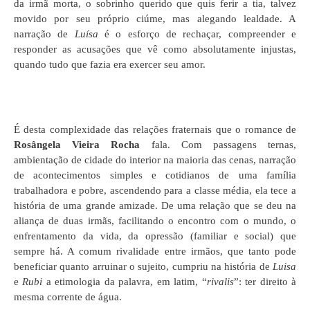
da irmã morta, o sobrinho querido que quis ferir a tia, talvez
movido por seu próprio ciúme, mas alegando lealdade. A
narração de
Luísa
é o esforço de rechaçar, compreender e
responder as acusações que vê como absolutamente injustas,
quando tudo que fazia era exercer seu amor.
É desta complexidade das relações fraternais que o romance de
Rosângela Vieira Rocha
fala. Com passagens ternas,
ambientação de cidade do interior na maioria das cenas, narração
de acontecimentos simples e cotidianos de uma família
trabalhadora e pobre, ascendendo para a classe média, ela tece a
história de uma grande amizade. De uma relação que se deu na
aliança de duas irmãs, facilitando o encontro com o mundo, o
enfrentamento da vida, da opressão (familiar e social) que
sempre há. A comum rivalidade entre irmãos, que tanto pode
beneficiar quanto arruinar o sujeito, cumpriu na história de
Luisa
e
Rubi
a etimologia da palavra, em latim, “
rivalis
”: ter direito à
mesma corrente de água.