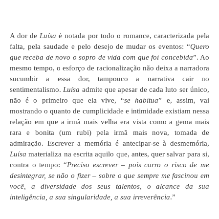
A dor de
Luísa
é notada por todo o romance, caracterizada pela
falta, pela saudade e pelo desejo de mudar os eventos: “
Quero
que receba de novo o sopro de vida com que foi concebida
”. Ao
mesmo tempo, o esforço de racionalização não deixa a narradora
sucumbir a essa dor, tampouco a narrativa cair no
sentimentalismo.
Luísa
admite que apesar de cada luto ser único,
não é o primeiro que ela vive, “
se habitua
” e, assim, vai
mostrando o quanto de cumplicidade e intimidade existiam nessa
relação em que a irmã mais velha era vista como a gema mais
rara e bonita (um rubi) pela irmã mais nova, tomada de
admiração. Escrever a memória é antecipar-se à desmemória,
Luísa
materializa na escrita aquilo que, antes, quer salvar para si,
contra o tempo: “
Preciso escrever – pois corro o risco de me
desintegrar, se não o fizer – sobre o que sempre me fascinou em
você, a diversidade dos seus talentos, o alcance da sua
inteligência, a sua singularidade, a sua irreverência
.”