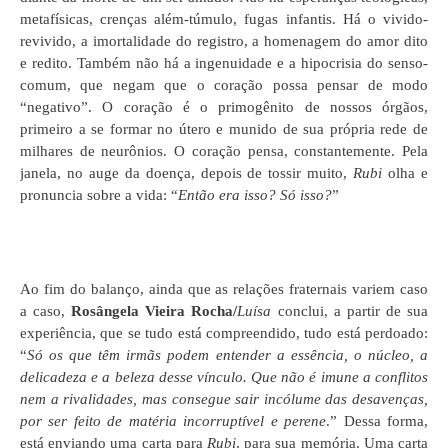
metafísicas, crenças além-túmulo, fugas infantis. Há o vivido-
revivido, a imortalidade do registro, a homenagem do amor dito
e redito. Também não há a ingenuidade e a hipocrisia do senso-
comum, que negam que o coração possa pensar de modo
“negativo”. O coração é o primogênito de nossos órgãos,
primeiro a se formar no útero e munido de sua própria rede de
milhares de neurônios. O coração pensa, constantemente. Pela
janela, no auge da doença, depois de tossir muito,
Rubi
olha e
pronuncia sobre a vida: “
Então era isso? Só isso?
”
Ao fim do balanço, ainda que as relações fraternais variem caso
a caso,
Rosângela Vieira Rocha/
Luísa
conclui, a partir de sua
experiência, que se tudo está compreendido, tudo está perdoado:
“
Só os que têm irmãs podem entender a essência, o núcleo, a
delicadeza e a beleza desse vínculo. Que não é imune a conflitos
nem a rivalidades, mas consegue sair incólume das desavenças,
por ser feito de matéria incorruptível e perene
.” Dessa forma,
está enviando uma carta para
Rubi
, para sua memória. Uma carta