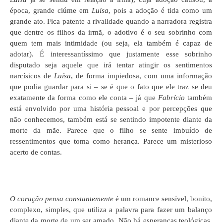
época, grande ciúme em
Luísa
, pois a adoção é tida como um
grande ato. Fica patente a rivalidade quando a narradora registra
que dentre os filhos da irmã, o adotivo é o seu sobrinho com
quem tem mais intimidade (ou seja, ela também é capaz de
adotar). É interessantíssimo que justamente esse sobrinho
disputado seja aquele que irá tentar atingir os sentimentos
narcísicos de
Luísa
, de forma impiedosa, com uma informação
que podia guardar para si – se é que o fato que ele traz se deu
exatamente da forma como ele conta – já que
Fabrício
também
está envolvido por uma história pessoal e por percepções que
não conhecemos, também está se sentindo impotente diante da
morte da mãe. Parece que o filho se sente imbuído de
ressentimentos que toma como herança. Parece um misterioso
acerto de contas.
O coração pensa constantemente
é um romance sensível, bonito,
complexo, simples, que utiliza a palavra para fazer um balanço
diante da morte de um ser amado. Não há esperanças teológicas,