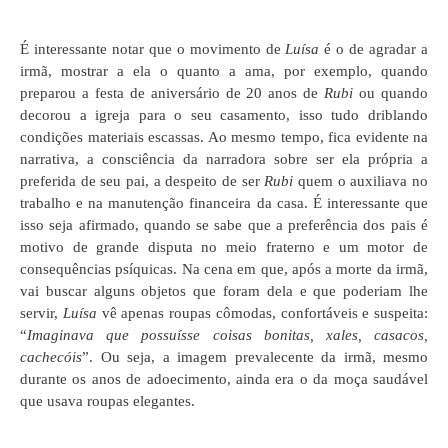
É interessante notar que o movimento de
Luísa
é o de agradar a
irmã, mostrar a ela o quanto a ama, por exemplo, quando
preparou a festa de aniversário de 20 anos de
Rubi
ou quando
decorou a igreja para o seu casamento, isso tudo driblando
condições materiais escassas. Ao mesmo tempo, fica evidente na
narrativa, a consciência da narradora sobre ser ela própria a
preferida de seu pai, a despeito de ser
Rubi
quem o auxiliava no
trabalho e na manutenção financeira da casa. É interessante que
isso seja afirmado, quando se sabe que a preferência dos pais é
motivo de grande disputa no meio fraterno e um motor de
consequências psíquicas. Na cena em que, após a morte da irmã,
vai buscar alguns objetos que foram dela e que poderiam lhe
servir,
Luísa
vê apenas roupas cômodas, confortáveis e suspeita:
“
Imaginava que possuísse coisas bonitas, xales, casacos,
cachecóis
”. Ou seja, a imagem prevalecente da irmã, mesmo
durante os anos de adoecimento, ainda era o da moça saudável
que usava roupas elegantes.