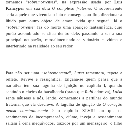
tornemos “
sobremorrentes
”, na expressão usada por
Luis
Kancyper
em sua obra
O complexo fraterno
. O sobrevivente
seria aquele que vivencia o luto e consegue, ao fim, direcionar a
libido para outro objeto de amor, “vida que segue”. Já o
“
sobremorrente
” faz do morto uma aparição fantasmática, cujo
porão assombrado se situa dentro dele, passando a ser a sua
principal ocupação, retroalimentando-se vitimário e vítima e
interferindo na realidade ao seu redor.
Para não ser uma “
sobremorrente
”,
Luísa
rememora, repete e
reflete. Revive e ressignifica. Engana-se quem pensa que a
narrativa tem sua fagulha de ignição no capítulo I, quando
sentindo o cheiro da bacalhoada (prato que
Rubi
adorava),
Luísa
sente náuseas e nós, lendo, começamos a partilhar do mundo
fraternal que ela descreve. A fagulha de ignição de
O coração
pensa constantemente
é o capítulo XLVIII em que os
sentimentos de incompreensão, ciúme, inveja e ressentimento
saltam à cena inequívocos, trazidos por um mensageiro, o filho