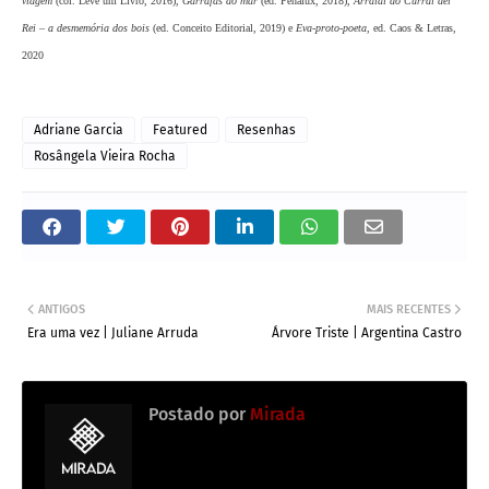
viagem
(col. Leve um Livro, 2016),
Garrafas ao mar
(ed. Penalux, 2018),
Arraial do Curral del
Rei – a desmemória dos bois
(ed. Conceito Editorial, 2019) e
Eva-proto-poeta
, ed. Caos & Letras,
2020
Adriane Garcia
Featured
Resenhas
Rosângela Vieira Rocha
ANTIGOS
MAIS RECENTES
Era uma vez | Juliane Arruda
Árvore Triste | Argentina Castro
Postado por
Mirada