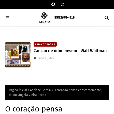
CAIXA DE POESIA
Canção de mim mesmo | Walt Whitman
junho 10, 2022
Página inicial
Adriane Garcia
O coração pensa constantemente,
de Rosângela Vieira Rocha
O coração pensa