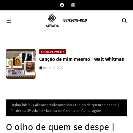
CAIXA DE POESIA
Canção de mim mesmo | Walt Whitman
junho 10, 2022
Página inicial
Alexandrealexandrino
O olho de quem se despe |
Periférica 3ª edição - Mostra de Cinema de Camaragibe
O olho de quem se despe |