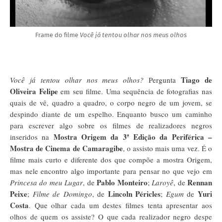
Frame do filme
Você já tentou olhar nos meus olhos
Tiago de
Você já tentou olhar nos meus olhos?
Pergunta
Oliveira Felipe
em seu filme. Uma sequência de fotografias nas
quais de vê, quadro a quadro, o corpo negro de um jovem, se
despindo diante de um espelho. Enquanto busco um caminho
para escrever algo sobre os filmes de realizadores negros
Mostra Origem da 3ª Edição da Periférica –
inseridos na
Mostra de Cinema de Camaragibe
, o assisto mais uma vez. É o
filme mais curto e diferente dos que compõe a mostra Origem,
mas nele encontro algo importante para pensar no que vejo em
Pablo Monteiro
Rennan
Princesa do meu Lugar
, de
;
Laroyê
, de
Peixe
Lincoln Péricles
Yuri
;
Filme de Domingo
, de
;
Egum
de
Costa
. Que olhar cada um destes filmes tenta apresentar aos
olhos de quem os assiste? O que cada realizador negro despe