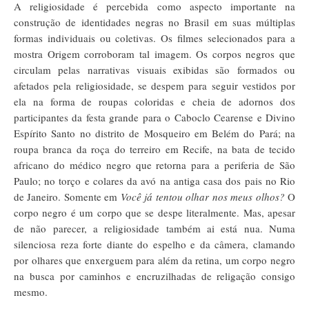
A religiosidade é percebida como aspecto importante na
construção de identidades negras no Brasil em suas múltiplas
formas individuais ou coletivas. Os filmes selecionados para a
mostra Origem corroboram tal imagem. Os corpos negros que
circulam pelas narrativas visuais exibidas são formados ou
afetados pela religiosidade, se despem para seguir vestidos por
ela na forma de roupas coloridas e cheia de adornos dos
participantes da festa grande para o Caboclo Cearense e Divino
Espírito Santo no distrito de Mosqueiro em Belém do Pará; na
roupa branca da roça do terreiro em Recife, na bata de tecido
africano do médico negro que retorna para a periferia de São
Paulo; no torço e colares da avó na antiga casa dos pais no Rio
de Janeiro. Somente em
Você já tentou olhar nos meus olhos?
O
corpo negro é um corpo que se despe literalmente. Mas, apesar
de não parecer, a religiosidade também ai está nua. Numa
silenciosa reza forte diante do espelho e da câmera, clamando
por olhares que enxerguem para além da retina, um corpo negro
na busca por caminhos e encruzilhadas de religação consigo
mesmo.