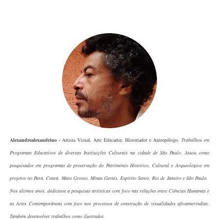
Alexandrealexandrino -
Artista Visual, Arte Educador, Historiador e Antropólogo.
Trabalhou em
Programas Educativos de diversas Instituições Culturais na cidade de São Paulo. Atuou como
pesquisador em programas de preservação do Patrimônio Histórico, Cultural e Arqueológico em
projetos no Pará, Ceará, Mato Grosso, Minas Gerais, Espírito Santo, Rio de Janeiro e São Paulo.
Nos últimos anos, dedicasse a pesquisas artísticas com foco nas relações entre Ciências Humanas e
as Artes Contemporâneas com foco nos processos de construção de visualidades afroameríndias.
Também desenvolver trabalhos como ilustrador.