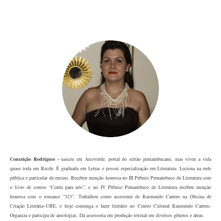
Conceição Rodrigues -
nasceu em Arcoverde, portal do sertão pernambucano, mas viveu a vida
quase toda em Recife. É graduada em Letras e possui especialização em Literatura. Leciona na rede
pública e particular de ensino. Recebeu menção honrosa no III Prêmio Pernambuco de Literatura com
o livro de contos “Corda para nós”; e no IV Prêmio Pernambuco de Literatura recebeu menção
honrosa com o romance “323”. Trabalhou como assistente de Raimundo Carrero na Oficina de
Criação Literária–UBE, e hoje comunga o fazer literário no Centro Cultural Raimundo Carrero.
Organiza e participa de antologias. Dá assessoria em produção textual em diversos gêneros e áreas.