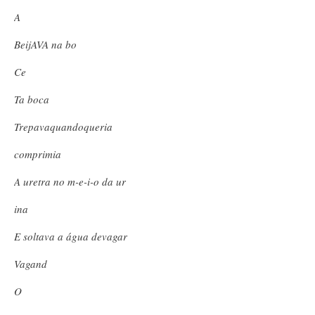
A
BeijAVA na bo
Ce
Ta boca
Trepavaquandoqueria
comprimia
A uretra no m-e-i-o da ur
ina
E soltava a água devagar
Vagand
O