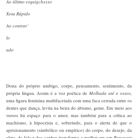
Ao último esquigchxxxo
Xota Rápido
Ao contrar’
lo
ado
Dona do próprio umbigo, corpo, pensamento, sentimento, da
própria língua. Assim é a voz poética de
Molhada até o ossos
,
uma figura feminina multifacetada com uma faca cerrada entre os
dentes que dança, levita na beira do abismo, geme. Em meio aos
versos há espaço para o amor, mas também para a crítica ao
machismo, à hipocrisia e, sobretudo, para o alerta de que o
aprisionamento (simbólico ou empírico) do corpo, do desejo, da
alma, da fala e dos sonhos transforma a mulher em um
Banquete