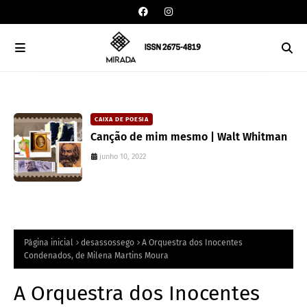
CAIXA DE POESIA
Canção de mim mesmo | Walt Whitman
junho 10, 2022
Página inicial
desassossego
A Orquestra dos Inocentes
Condenados, de Milena Martins Moura
A Orquestra dos Inocentes