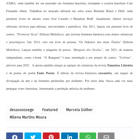
(UERJ), onde também fez seu mestrado em literatura brasileira, estudando o escritor brasileiro Caio
Fernando Abreu. Trabalhou no mercado editorial em selos como Bertrand Brasil e Difel, onde
produziu livros de autores como José Castello e Menalton Braff. Atualmente, oferece serviços
editoriais diversos para editoras, universidades e periódicos. Em 2011, lançou seu primeiro livro de
contos, “
Promessa Vazia
” (Editora Multifoco), que mistura literatura fantástica com relatos intimistas
e psicológicos. Em 2014, veio seu livro de poemas “Os Oráculos dos meus Óculos” (Editora
Multifoco). Lançou também o plaquette de poesia
“Banquete dos Séculos”
, em 2021, de maneira
independente, como e-book. “O Banquete” é uma introdução a seu projeto de contos
“Violenta”
,
previsto para 2022. A autora também integra as equipes de colunistas da revista
Tamarina Literária
e de poetas do portal
Fazia Poesia
. É editora da revista feminista
cassandra
, um espaço de
divulgação da arte e da literatura produzidas por mulheres. Por meio dela, busca cada vez mais
propagar vozes femininas, fomentando a produção artística de mulheres.
desassossego
Featured
Marcela Güther
Milena Martins Moura