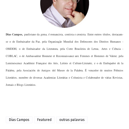
Dias Campos
,
paulistano da gema, é romancista, contista e cronista. Entre outros títulos, destacam-
se o de Embaixador da Paz, pela Organizac
ão Mundial dos Defensores dos Direitos Humanos -
OMDDH, o de Embaixador da Literatura, pela Corte Brasileira de Letras, Artes e Cie
ncia -
COBLAC, o de Ambassadeur Honneur et Reconnaissance aux Femmes et Hommes de Valeur, pela
Luminescence Académie Franc
aise des Arts, Lettres et Culture-Literarte, e o de Embajador de la
Palabra, pela Asociación de Amigos del Museo de la Palabra. É vencedor de muitos Pre
mios
Literários, membro de diversas Academias Literárias e Colunista e Colaborador de várias Revistas,
Jornais e Blogs Literários.
Dias Campos
Featured
outras palavras