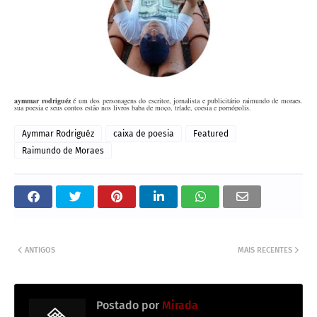
aymmar rodriguéz
é um dos personagens do escritor, jornalista e publicitário raimundo de moraes.
sua poesia e seus contos estão nos livros baba de moço, tríade, coesia e pornópolis.
Aymmar Rodriguéz
caixa de poesia
Featured
Raimundo de Moraes
ANTIGOS
MAIS RECENTES
Postado por
Mirada