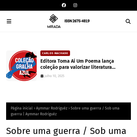
CARLOS MACHADO
an
Editora Toma Aí Um Poema lança
coleção para valorizar literatura
paranaense
julho 10, 2025
Página inicial
Aymmar Rodriguéz
Sobre uma guerra / Sob uma
guerra | Aymmar Rodriguéz
Sobre uma guerra / Sob uma