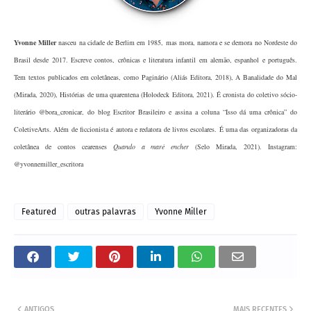
Yvonne Miller
nasceu na cidade de Berlim em 1985, mas mora, namora e se demora no Nordeste do
Brasil desde 2017. Escreve contos, crônicas e literatura infantil em alemão, espanhol e português.
Tem textos publicados em coletâneas, como Paginário (Aliás Editora, 2018), A Banalidade do Mal
(Mirada, 2020), Histórias de uma quarentena (Holodeck Editora, 2021). É cronista do coletivo sócio-
literário @bora_cronicar, do blog Escritor Brasileiro e assina a coluna “Isso dá uma crônica” do
ColetiveArts. Além de ficcionista é autora e redatora de livros escolares. É uma das organizadoras da
coletânea de contos cearenses
Quando a maré encher
(Selo Mirada, 2021). Instagram:
@yvonnemiller_escritora
Featured
outras palavras
Yvonne Miller
ANTIGOS
MAIS RECENTES