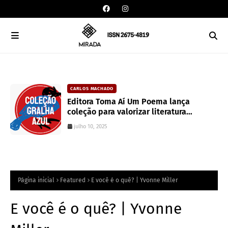
CARLOS MACHADO
an
Editora Toma Aí Um Poema lança
coleção para valorizar literatura
paranaense
julho 10, 2025
Página inicial
Featured
E você é o quê? | Yvonne Miller
E você é o quê? | Yvonne