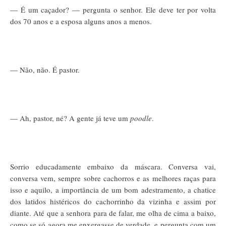
— É um caçador? — pergunta o senhor. Ele deve ter por volta
dos 70 anos e a esposa alguns anos a menos.
— Não, não. É pastor.
— Ah, pastor, né? A gente já teve um
poodle
.
Sorrio educadamente embaixo da máscara. Conversa vai,
conversa vem, sempre sobre cachorros e as melhores raças para
isso e aquilo, a importância de um bom adestramento, a chatice
dos latidos histéricos do cachorrinho da vizinha e assim por
diante. Até que a senhora para de falar, me olha de cima a baixo,
como se só agora me enxergasse de verdade, e pergunta com um