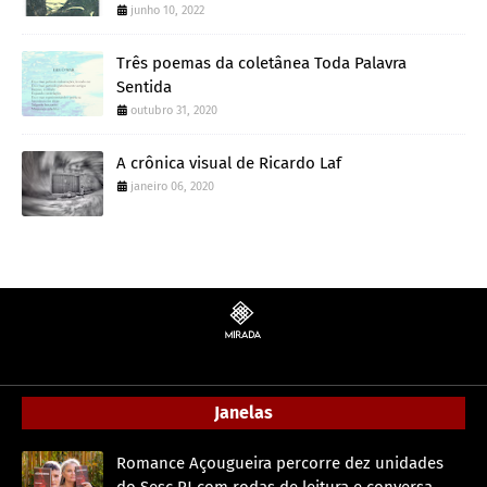
junho 10, 2022
Três poemas da coletânea Toda Palavra
Sentida
outubro 31, 2020
A crônica visual de Ricardo Laf
janeiro 06, 2020
Janelas
Romance Açougueira percorre dez unidades
do Sesc RJ com rodas de leitura e conversa