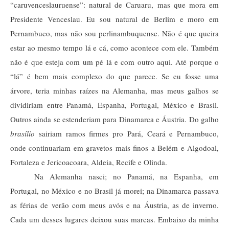
“caruvenceslauruense”: natural de Caruaru, mas que mora em 
Presidente Venceslau. Eu sou natural de Berlim e moro em 
Pernambuco, mas não sou perlinambuquense. Não é que queira 
estar ao mesmo tempo lá e cá, como acontece com ele. Também 
não é que esteja com um pé lá e com outro aqui. Até porque o 
“lá” é bem mais complexo do que parece. Se eu fosse uma 
árvore, teria minhas raízes na Alemanha, mas meus galhos se 
dividiriam entre Panamá, Espanha, Portugal, México e Brasil. 
Outros ainda se estenderiam para Dinamarca e Áustria. Do galho 
brasílio
 sairiam ramos firmes pro Pará, Ceará e Pernambuco, 
onde continuariam em gravetos mais finos a Belém e Algodoal, 
Fortaleza e Jericoacoara, Aldeia, Recife e Olinda.
Na Alemanha nasci; no Panamá, na Espanha, em 
Portugal, no México e no Brasil já morei; na Dinamarca passava 
as férias de verão com meus avós e na Áustria, as de inverno. 
Cada um desses lugares deixou suas marcas. Embaixo da minha 