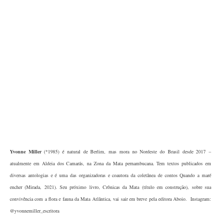
Yvonne Miller
(*1985) é natural de Berlim, mas mora no Nordeste do Brasil desde 2017 –
atualmente em Aldeia dos Camarás, na Zona da Mata pernambucana. Tem textos publicados em
diversas antologias e é uma das organizadoras e coautora da coletânea de contos Quando a maré
encher (Mirada, 2021). Seu próximo livro, Crônicas da Mata (título em construção), sobre sua
convivência com a flora e fauna da Mata Atlântica, vai sair em breve pela editora Aboio. Instagram:
@yvonnemiller_escritora