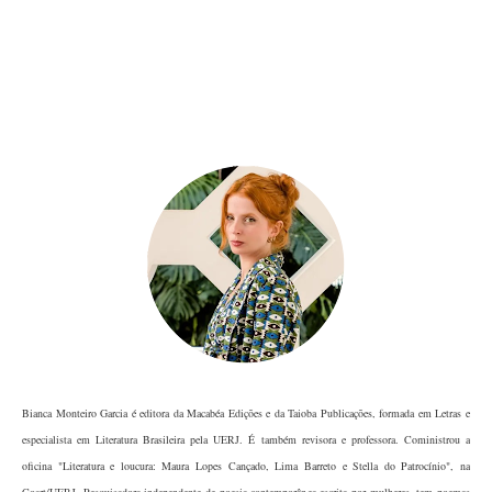
Bianca Monteiro
 Garcia é editora da Macabéa Edições e da Taioba Publicações, formada em Letras e 
especialista em Literatura Brasileira pela UERJ. É também revisora e professora. Coministrou a 
oficina "Literatura e loucura: Maura Lopes Cançado, Lima Barreto e Stella do Patrocínio", na 
Coart/UERJ. Pesquisadora independente de poesia contemporânea escrita por mulheres, tem poemas 