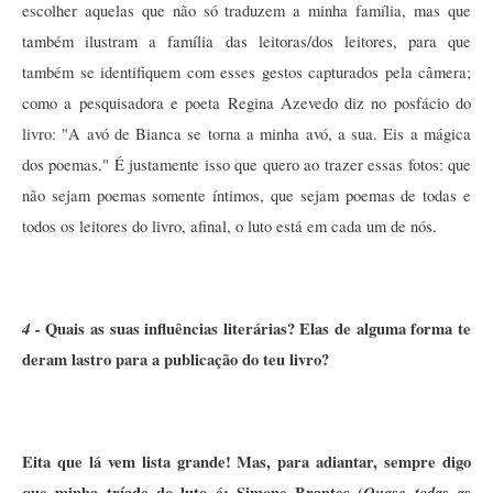
escolher aquelas que não só traduzem a minha família, mas que 
também ilustram a família das leitoras/dos leitores, para que 
também se identifiquem com esses gestos capturados pela câmera; 
como a pesquisadora e poeta Regina Azevedo diz no posfácio do 
livro: "A avó de Bianca se torna a minha avó, a sua. Eis a mágica 
dos poemas." É justamente isso que quero ao trazer essas fotos: que 
não sejam poemas somente íntimos, que sejam poemas de todas e 
todos os leitores do livro, afinal, o luto está em cada um de nós. 
4 - 
Quais as suas influências literárias? Elas de alguma forma te 
deram lastro para a publicação do teu livro?
Eita que lá vem lista grande! Mas, para adiantar, sempre digo 
que minha tríade do luto é: Simone Brantes (
Quase todas as 