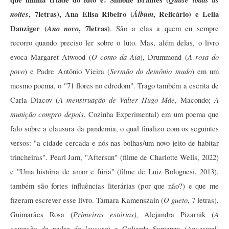
noites
, 7letras), Ana Elisa Ribeiro (
Álbum
, Relicário) e Leila 
Danziger (
Ano novo
, 7letras)
. São a elas a quem eu sempre 
recorro quando preciso ler sobre o luto. Mas, além delas, o livro 
O conto da Aia
A rosa do 
evoca Margaret Atwood (
), Drummond (
povo
Sermão do demônio mudo
) e Padre Antônio Vieira (
) em um 
mesmo poema, o "71 flores no edredom". Trago também a escrita de 
A menstruação de Valter Hugo Mãe
A 
Carla Diacov (
, Macondo; 
munição compro depois
, Cozinha Experimental) em um poema que 
falo sobre a clausura da pandemia, o qual finalizo com os seguintes 
versos: "a cidade cercada e nós nas bolhas/um novo jeito de habitar 
trincheiras". Pearl Jam, "Aftersun" (filme de Charlotte Wells, 2022) 
e "Uma história de amor e fúria" (filme de Luiz Bolognesi, 2013),
também são fortes influências literárias (por que não?) e que me 
O gueto
fizeram escrever esse livro. Tamara Kamenszain (
, 7 letras), 
Primeiras estórias), 
A 
Guimarães Rosa (
Alejandra Pizarnik (
extração da pedra da loucura
Ancestral) 
) e Goliarda Sapienza (