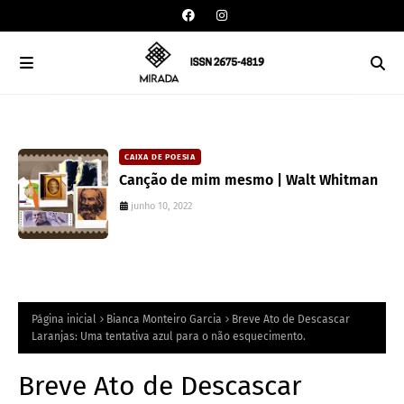
CAIXA DE POESIA
Canção de mim mesmo | Walt Whitman
junho 10, 2022
Página inicial
Bianca Monteiro Garcia
Breve Ato de Descascar
Laranjas: Uma tentativa azul para o não esquecimento.
Breve Ato de Descascar