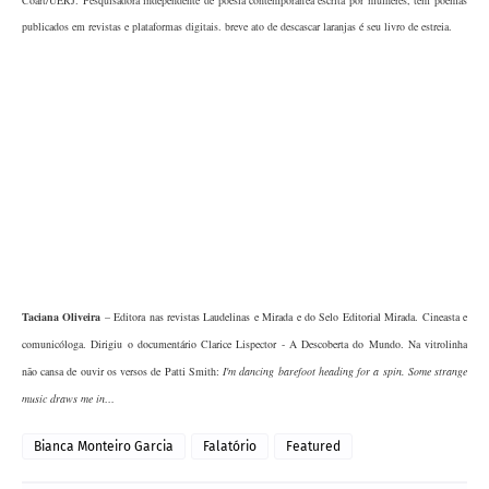
publicados em revistas e plataformas digitais. breve ato de descascar laranjas é seu livro de estreia.
Taciana Oliveira
– Editora nas revistas Laudelinas e Mirada e do Selo Editorial Mirada. Cineasta e
comunicóloga. Dirigiu o documentário Clarice Lispector - A Descoberta do Mundo. Na vitrolinha
não cansa de ouvir os versos de Patti Smith:
I'm dancing barefoot heading for a spin. Some strange
music draws me in…
Bianca Monteiro Garcia
Falatório
Featured