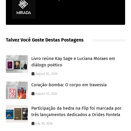
Talvez Você Goste Destas Postagens
Livro reúne Kay Sage e Luciana Moraes em
diálogo poético
August 05, 2026
Coração-bomba: O corpo em travessia
August 03, 2026
Participação da hedra na Flip foi marcada por
três lançamentos dedicados a Orides Fontela
July 30, 2026