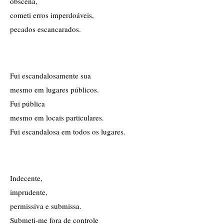
obscena,
cometi erros imperdoáveis,
pecados escancarados.
Fui escandalosamente sua
mesmo em lugares públicos.
Fui pública 
mesmo em locais particulares.
Fui escandalosa em todos os lugares.
Indecente,
imprudente,
permissiva e submissa.
Submeti-me fora de controle