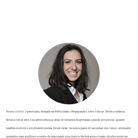
Renata Giriolli
, é paulistana, formada em Publicidade e Propaganda e Artes Cênicas. Desde a infância, 
flertava com as artes e na adolescência as aulas de literatura despertaram a paixão por poesias, quando 
também escreveu o seu primeiro poema. Desde então, ela nunca parou de rascunhar seus versos, alternando 
momentos mais profícuos a outros de uma grande seca criativa. Há bem pouco tempo, decidiu testar sua 