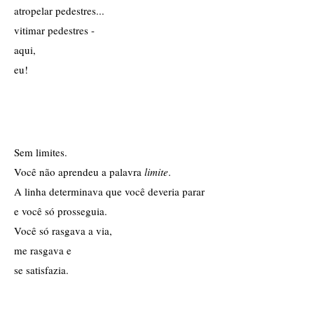
atropelar pedestres...
vitimar pedestres -
aqui,
eu!
Sem limites.
Você não aprendeu a palavra 
limite
.
A linha determinava que você deveria parar
e você só prosseguia.
Você só rasgava a via,
me rasgava e 
se satisfazia.