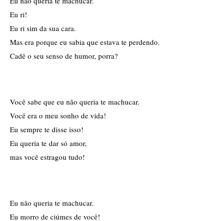
Eu não queria te machucar.
Eu ri!
Eu ri sim da sua cara.
Mas era porque eu sabia que estava te perdendo.
Cadê o seu senso de humor, porra?
Você sabe que eu não queria te machucar.
Você era o meu sonho de vida!
Eu sempre te disse isso!
Eu queria te dar só amor,
mas você estragou tudo!
Eu não queria te machucar.
Eu morro de ciúmes de você!