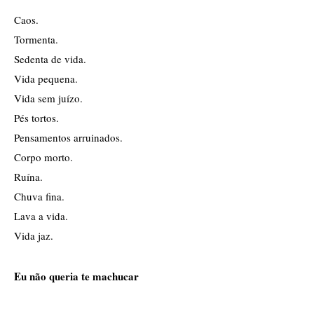
Caos.
Tormenta.
Sedenta de vida.
Vida pequena.
Vida sem juízo.
Pés tortos.
Pensamentos arruinados.
Corpo morto.
Ruína.
Chuva fina.
Lava a vida.
Vida jaz.
Eu não queria te machucar