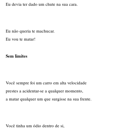
Eu devia ter dado um chute na sua cara.
Eu não queria te machucar.
Eu vou te matar!
Sem limites
Você sempre foi um carro em alta velocidade
prestes a acidentar-se a qualquer momento,
a matar qualquer um que surgisse na sua frente.
Você tinha um ódio dentro de si,