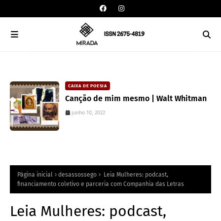
CAIXA DE POESIA
Canção de mim mesmo | Walt Whitman
junho 10, 2022
Página inicial
desassossego
Leia Mulheres: podcast,
financiamento coletivo e parceria com Companhia das Letras
Leia Mulheres: podcast,