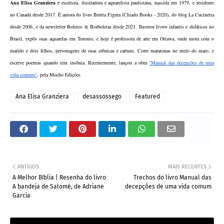
Ana Elisa Granziera
 é escritora, ilustradora e aquarelista paulistana, nascida em 1979, e residente 
no Canadá desde 2017. É autora do livro Brutta Figura (Chiado Books - 2020), do blog La Cucinetta 
desde 2006, e da newsletter Boletos & Borboletas desde 2021. Ilustrou livros infantis e didáticos no 
Brasil, expôs suas aquarelas em Toronto, e hoje é professora de arte em Ottawa, onde mora com o 
marido e dois filhos, personagens de suas crônicas e cartuns. Corre maratonas no meio do mato, e 
escreve poemas quando tem insônia. Recentemente, lançou a obra 
“Manual das decepções de uma 
vida comum”
, pela Mocho Edições
Ana Elisa Granziera
desassossego
Featured
ANTIGOS
MAIS RECENTES
A Melhor Bíblia | Resenha do livro
Trechos do livro Manual das
A bandeja de Salomé, de Adriane
decepções de uma vida comum
Garcia