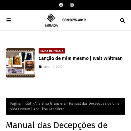
CAIXA DE POESIA
Canção de mim mesmo | Walt Whitman
junho 10, 2022
Página inicial
Ana Elisa Granziera
Manual das Decepções de Uma
Vida Comum | Ana Elisa Granziera
Manual das Decepções de