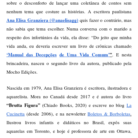
sobre o desconforto de lançar uma coletânea de contos sem 
nenhum tema que costure as histórias. A escritora paulistana 
Ana Elisa Granziera (@anaelisagg)
quis fazer o contrário, mas 
não sabia que tema escolher. Numa conversa com o marido a 
respeito dos infortúnios da vida, ela disse: “Do jeito que minha 
vida anda, eu deveria escrever um livro de crônicas chamado
‘Manual das Decepções
de Uma Vida Comum’
”
. E nesta 
brincadeira, nasceu o segundo livro da autora, publicado pela 
Mocho Edições. 
Nascida em 1979, Ana Elisa Granziera é escritora, ilustradora e 
aquarelista. Mora no Canadá desde 2017 e é autora do livro 
“Brutta Figura” 
(Chiado Books, 2020) e escreve no blog 
La
Cucinetta
(desde 2006), e na newsletter 
Boletos & Borboletas
.
Ilustrou livros infantis e didáticos no Brasil, expôs suas 
aquarelas em Toronto, e hoje é professora de arte em Ottawa, 