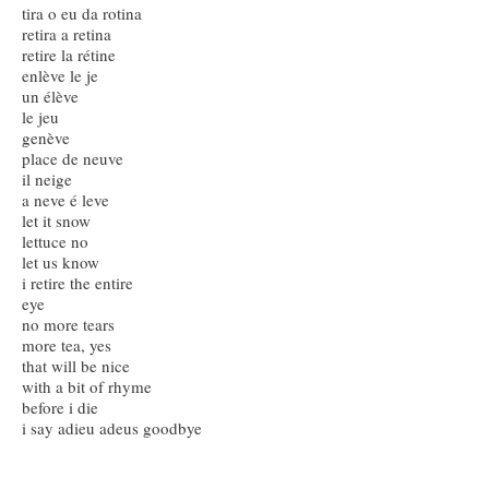
tira o eu da rotina
retira a retina
retire la rétine
enlève le je
un élève
le jeu
genève
place de neuve
il neige
a neve é leve
let it snow
lettuce no
let us know
i retire the entire
eye
no more tears
more tea, yes
that will be nice
with a bit of rhyme
before i die
i say adieu adeus goodbye