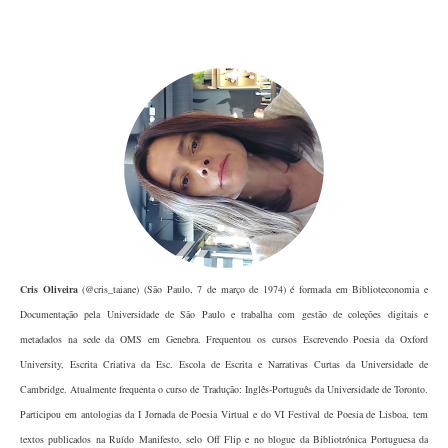
Cris Oliveira
 (@cris_taiane) (São Paulo, 7 de março de 1974) é formada em 
Biblioteconomia e 
Documentação pela Universidade de São Paulo e trabalha com gestão de 
coleções digitais e 
metadados na sede da OMS em Genebra. Frequentou os cursos 
Escrevendo Poesia da Oxford 
University, Escrita Criativa da Esc. Escola de Escrita e 
Narrativas Curtas da Universidade de 
Cambridge. Atualmente frequenta o curso de 
Tradução: Inglês-Português da Universidade de Toronto. 
Participou em antologias da I 
Jornada de Poesia Virtual e do VI Festival de Poesia de Lisboa, tem 
textos publicados na 
Ruído Manifesto, selo Off Flip e no blogue da Bibliotrónica Portuguesa da 