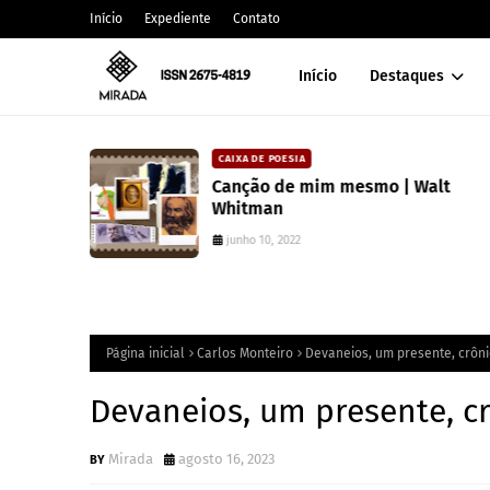
Início
Expediente
Contato
Início
Destaques
CAIXA DE POESIA
 lança
Canção de mim mesmo | Walt
atura
Whitman
junho 10, 2022
Página inicial
Carlos Monteiro
Devaneios, um presente, crôni
Devaneios, um presente, c
Mirada
agosto 16, 2023