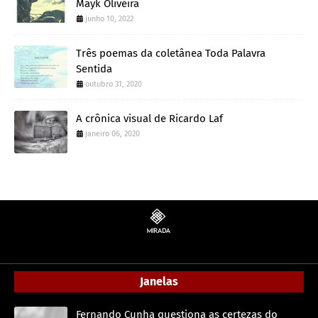
Mayk Oliveira
junho 10, 2022
Três poemas da coletânea Toda Palavra
Sentida
outubro 31, 2020
A crônica visual de Ricardo Laf
janeiro 06, 2020
Janelas
Fernando Cunha questiona as certezas do