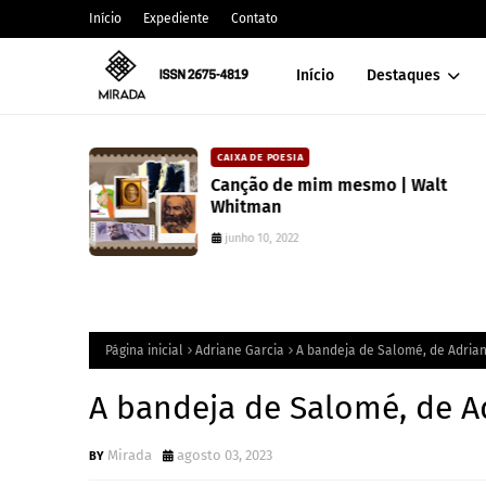
Início
Expediente
Contato
Início
Destaques
CAIXA DE POESIA
 lança
Canção de mim mesmo | Walt
atura
Whitman
junho 10, 2022
Página inicial
Adriane Garcia
A bandeja de Salomé, de Adria
A bandeja de Salomé, de A
Mirada
agosto 03, 2023