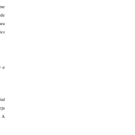
me 
de 
ra 
es 
 a 
al 
ja 
 A 