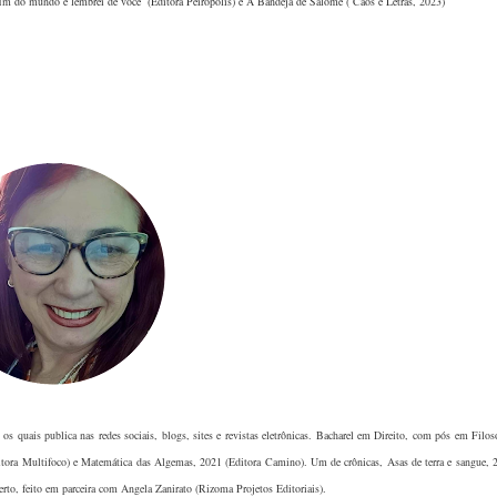
 fim do mundo e lembrei de você (Editora Peirópolis) e A Bandeja de Salomé ( Caos e Letras, 2023)
os quais publica nas redes sociais, blogs, sites e revistas eletrônicas. Bacharel em Direito, com pós em Filoso
Editora Multifoco) e Matemática das Algemas, 2021 (Editora Camino). Um de crônicas, Asas de terra e sangue, 
to, feito em parceira com Angela Zanirato (Rizoma Projetos Editoriais).