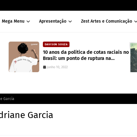
Mega Menu
Apresentação
Zest Artes e Comunicação
DAVISON SOUZA
10 anos da política de cotas raciais no
Brasil: um ponto de ruptura na
colonialidade
junho 10, 2022
ne Garcia
driane Garcia