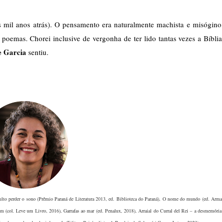
is mil anos atrás). O pensamento era naturalmente machista e misógino,
oemas. Chorei inclusive de vergonha de ter lido tantas vezes a Bíblia,
 Garcia 
sentiu.
dulto perder o sono (Prêmio Paraná de Literatura 2013, ed. Biblioteca do Paraná), O nome do mundo (ed. Arm
m (col. Leve um Livro, 2016), Garrafas ao mar (ed. Penalux, 2018), Arraial do Curral del Rei – a desmemória