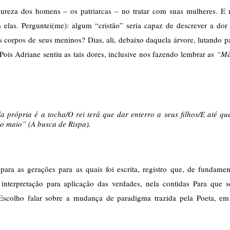
reza dos homens – os patriarcas – no tratar com suas mulheres. E 
elas. Perguntei(me): algum “cristão” seria capaz de descrever a dor 
corpos de seus meninos? Dias, ali, debaixo daquela árvore, lutando pa
Pois Adriane sentiu as tais dores, inclusive nos fazendo lembrar as 
“Mã
la própria é a tocha/O rei terá que dar enterro a seus filhos/E até que
do maio” (A busca de Rispa).
para as gerações para as quais foi escrita, registro que, de fundament
 interpretação para aplicação das verdades, nela contidas Para que se
Escolho falar sobre a mudança de paradigma trazida pela Poeta, em