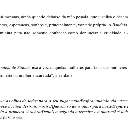
 si mesmas, ainda quando debaixo da mão pesada, que justifica o desamo
os, esperanças, sonhos e, principalmente, vontade própria. 
A Bandeja 
eminina para não somente conhecer como denunciar a crueldade a e
ndeja de Salomé 
usa a voz daquelas mulheres para falar das mulheres 
coberta da mulher encurvada”, a verdade:
e os olhos de todos para o seu julgamento/Profira, quando ela nasce:
cê aceitou destruir, mostre/Que ela só deve olhar para baixo/Separe 
da a primeira vértebra/Depois a segunda a terceira e a quarta/Até toda
s para o céu.