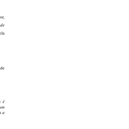
r, 
de 
la 
de 
 é 
um 
 a 