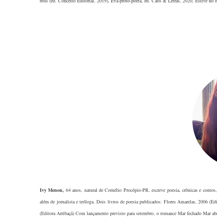
bois (ed. Conceito Editorial, 2019), Eva-proto-poeta, ed. Caos & Letras, 2020, Estive no
Ivy Menon
,
64 anos, natural de Cornélio Procópio-PR, escreve poesia, crônicas e contos, 
além de jornalista e teóloga. Dois livros de poesia publicados: Flores Amarelas, 2006 (
(Editora Arribaçã) Com lançamento previsto para setembro, o romance Mar fechado Mar aber