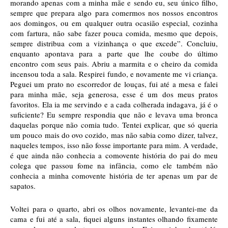
morando apenas com a minha mãe e sendo eu, seu único filho, 
sempre que prepara algo para comermos nos nossos encontros 
aos domingos, ou em qualquer outra ocasião especial, cozinha 
com fartura, não sabe fazer pouca comida, mesmo que depois, 
sempre distribua com a vizinhança o que excede”. Concluiu, 
enquanto apontava para a parte que lhe coube do último 
encontro com seus pais. Abriu a marmita e o cheiro da comida 
incensou toda a sala. Respirei fundo, e novamente me vi criança. 
Peguei um prato no escorredor de louças, fui até a mesa e falei 
para minha mãe, seja generosa, esse é um dos meus pratos 
favoritos. Ela ia me servindo e a cada colherada indagava, já é o 
suficiente? Eu sempre respondia que não e levava uma bronca 
daquelas porque não comia tudo. Tentei explicar, que só queria 
um pouco mais do ovo cozido, mas não sabia como dizer, talvez, 
naqueles tempos, isso não fosse importante para mim. A verdade, 
é que ainda não conhecia a comovente história do pai do meu 
colega que passou fome na infância, como ele também não 
conhecia a minha comovente história de ter apenas um par de 
sapatos. 
Voltei para o quarto, abri os olhos novamente, levantei-me da 
cama e fui até a sala, fiquei alguns instantes olhando fixamente 