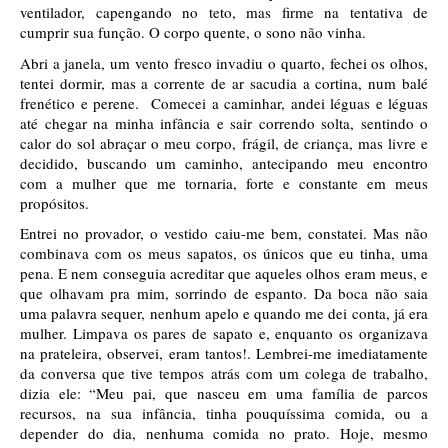
ventilador, capengando no teto, mas firme na tentativa de 
cumprir sua função. O corpo quente, o sono não vinha.
Abri a janela, um vento fresco invadiu o quarto, fechei os olhos, 
tentei dormir, mas a corrente de ar sacudia a cortina, num balé 
frenético e perene.  Comecei a caminhar, andei léguas e léguas 
até chegar na minha infância e sair correndo solta, sentindo o 
calor do sol abraçar o meu corpo, frágil, de criança, mas livre e 
decidido, buscando um caminho, antecipando meu encontro 
com a mulher que me tornaria, forte e constante em meus 
propósitos. 
Entrei no provador, o vestido caiu-me bem, constatei. Mas não 
combinava com os meus sapatos, os únicos que eu tinha, uma 
pena. E nem conseguia acreditar que aqueles olhos eram meus, e 
que olhavam pra mim, sorrindo de espanto. Da boca não saia 
uma palavra sequer, nenhum apelo e quando me dei conta, já era 
mulher. Limpava os pares de sapato e, enquanto os organizava 
na prateleira, observei, eram tantos!. Lembrei-me imediatamente 
da conversa que tive tempos atrás com um colega de trabalho, 
dizia ele: “Meu pai, que nasceu em uma família de parcos 
recursos, na sua infância, tinha pouquíssima comida, ou a 
depender do dia, nenhuma comida no prato. Hoje, mesmo 