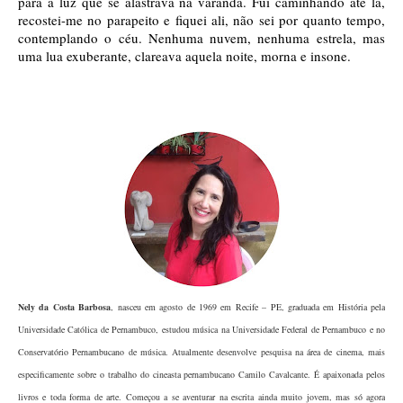
para a luz que se alastrava na varanda. Fui caminhando até lá, 
recostei-me no parapeito e fiquei ali, não sei por quanto tempo, 
contemplando o céu. Nenhuma nuvem, nenhuma estrela, mas 
uma lua exuberante, clareava aquela noite, morna e insone. 
Nely da Costa Barbosa
, nasceu em agosto de 1969 em Recife – PE, graduada em História pela
Universidade Católica de Pernambuco, estudou música na Universidade Federal de Pernambuco e no
Conservatório Pernambucano de música. Atualmente desenvolve pesquisa na área de cinema, mais
especificamente sobre o trabalho do cineasta pernambucano Camilo Cavalcante. É apaixonada pelos
livros e toda forma de arte. Começou a se aventurar na escrita ainda muito jovem, mas só agora