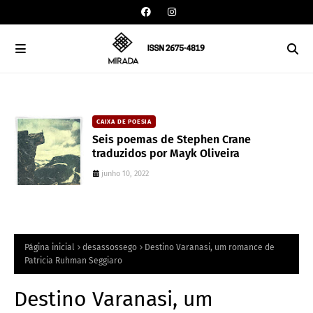
CAIXA DE POESIA
Seis poemas de Stephen Crane
traduzidos por Mayk Oliveira
junho 10, 2022
Página inicial
desassossego
Destino Varanasi, um romance de
Patricia Ruhman Seggiaro
Destino Varanasi, um